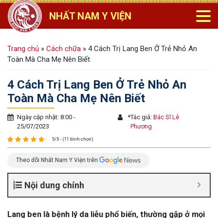
NHẤT NAM Y VIỆN
Trang chủ
»
Cách chữa
»
4 Cách Trị Lang Ben Ở Trẻ Nhỏ An
Toàn Mà Cha Mẹ Nên Biết
4 Cách Trị Lang Ben Ở Trẻ Nhỏ An
Toàn Mà Cha Mẹ Nên Biết
Ngày cập nhật: 8:00 -
*
Tác giả:
Bác Sĩ Lê
25/07/2023
Phương
5/5 - (11 bình chọn)
Theo dõi Nhất Nam Y Viện trên
Nội dung chính
Lang ben là bệnh lý da liễu phổ biến, thường gặp ở mọi