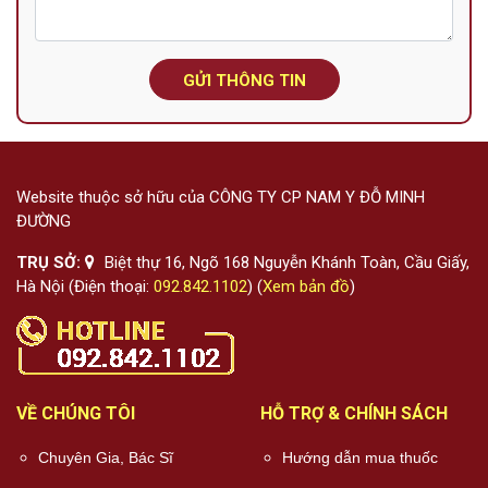
GỬI THÔNG TIN
Website thuộc sở hữu của CÔNG TY CP NAM Y ĐỖ MINH
ĐƯỜNG
TRỤ SỞ:
Biệt thự 16, Ngõ 168 Nguyễn Khánh Toàn, Cầu Giấy,
Hà Nội (Điện thoại:
092.842.1102
) (
Xem bản đồ
)
VỀ CHÚNG TÔI
HỖ TRỢ & CHÍNH SÁCH
Chuyên Gia, Bác Sĩ
Hướng dẫn mua thuốc