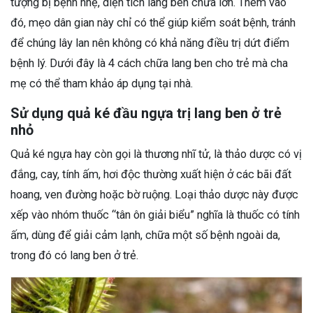
tượng bị bệnh nhẹ, diện tích lang ben chưa lớn. Thêm vào
đó, mẹo dân gian này chỉ có thể giúp kiểm soát bệnh, tránh
để chúng lây lan nên không có khả năng điều trị dứt điểm
bệnh lý. Dưới đây là 4 cách chữa lang ben cho trẻ mà cha
mẹ có thể tham khảo áp dụng tại nhà.
Sử dụng quả ké đầu ngựa trị lang ben ở trẻ
nhỏ
Quả ké ngựa hay còn gọi là thương nhĩ tử, là thảo dược có vị
đắng, cay, tính ấm, hơi độc thường xuất hiện ở các bãi đất
hoang, ven đường hoặc bờ ruộng. Loại thảo dược này được
xếp vào nhóm thuốc “tân ôn giải biểu” nghĩa là thuốc có tính
ấm, dùng để giải cảm lạnh, chữa một số bệnh ngoài da,
trong đó có lang ben ở trẻ.