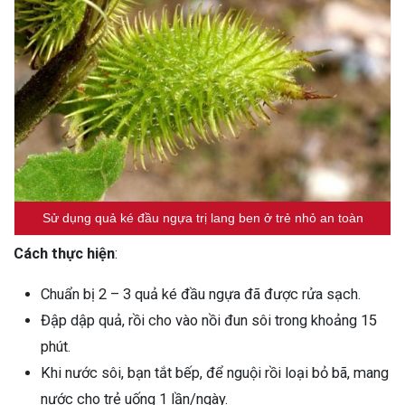
Sử dụng quả ké đầu ngựa trị lang ben ở trẻ nhỏ an toàn
Cách thực hiện
:
Chuẩn bị 2 – 3 quả ké đầu ngựa đã được rửa sạch.
Đập dập quả, rồi cho vào nồi đun sôi trong khoảng 15
phút.
Khi nước sôi, bạn tắt bếp, để nguội rồi loại bỏ bã, mang
nước cho trẻ uống 1 lần/ngày.