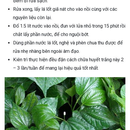
đem đi rửa sạch.
Rửa xong, lấy lá lốt giã nát cho vào nồi cùng với các
nguyên liệu còn lại.
Đổ 1.5 lít nước vào nồi, đun với lửa nhỏ trong 15 phút rồi
chắt lấy phần nước, để cho nguội bớt.
Dùng phần nước lá lốt, nghệ và phèn chua thu được để
rửa nhẹ nhàng bên ngoài âm đạo.
Kiên trì thực hiện đều đặn cách chữa huyết trắng này 2
– 3 lần/tuần để mang lại hiệu quả tốt nhất.