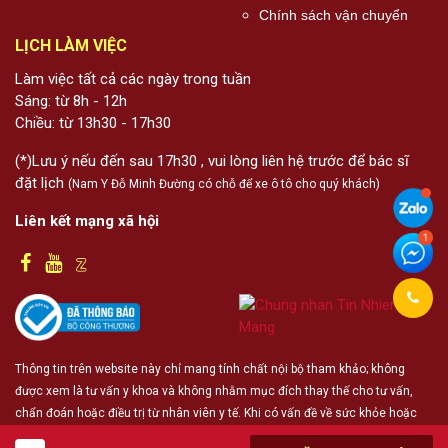
Chính sách vận chuyển
LỊCH LÀM VIỆC
Làm việc tất cả các ngày trong tuần
Sáng: từ 8h - 12h
Chiều: từ 13h30 - 17h30
(*)Lưu ý nếu đến sau 17h30 , vui lòng liên hệ trước để bác sĩ
đặt lịch
(Nam Y Đỗ Minh Đường có chỗ để xe ô tô cho quý khách)
Liên kết mạng xã hội
Thông tin trên website này chỉ mang tính chất nội bộ tham khảo; không
được xem là tư vấn y khoa và không nhằm mục đích thay thế cho tư vấn,
chẩn đoán hoặc điều trị từ nhân viên y tế. Khi có vấn đề về sức khỏe hoặc
cần hỗ trợ cấp cứu người đọc cần liên hệ bác sĩ và cơ sở y tế gần nhất