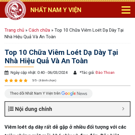
NHẤT NAM Y VIỆN
Trang chủ
»
Cách chữa
»
Top 10 Chữa Viêm Loét Dạ Dày Tại
Nhà Hiệu Quả Và An Toàn
Top 10 Chữa Viêm Loét Dạ Dày Tại
Nhà Hiệu Quả Và An Toàn
Ngày cập nhật: 0:40 - 06/03/2024
*
Tác giả:
Đào Thoan
5/5 - (6 bình chọn)
Theo dõi Nhất Nam Y Viện trên
Nội dung chính
Viêm loét dạ dày rất dễ gặp ở nhiều đối tượng với các