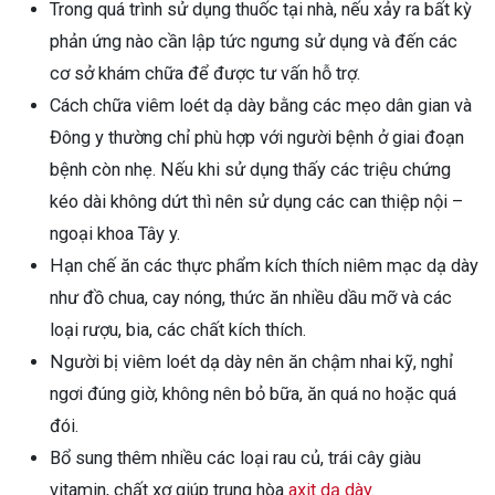
Trong quá trình sử dụng thuốc tại nhà, nếu xảy ra bất kỳ
phản ứng nào cần lập tức ngưng sử dụng và đến các
cơ sở khám chữa để được tư vấn hỗ trợ.
Cách chữa viêm loét dạ dày bằng các mẹo dân gian và
Đông y thường chỉ phù hợp với người bệnh ở giai đoạn
bệnh còn nhẹ. Nếu khi sử dụng thấy các triệu chứng
kéo dài không dứt thì nên sử dụng các can thiệp nội –
ngoại khoa Tây y.
Hạn chế ăn các thực phẩm kích thích niêm mạc dạ dày
như đồ chua, cay nóng, thức ăn nhiều dầu mỡ và các
loại rượu, bia, các chất kích thích.
Người bị viêm loét dạ dày nên ăn chậm nhai kỹ, nghỉ
ngơi đúng giờ, không nên bỏ bữa, ăn quá no hoặc quá
đói.
Bổ sung thêm nhiều các loại rau củ, trái cây giàu
vitamin, chất xơ giúp trung hòa
axit dạ dày
.