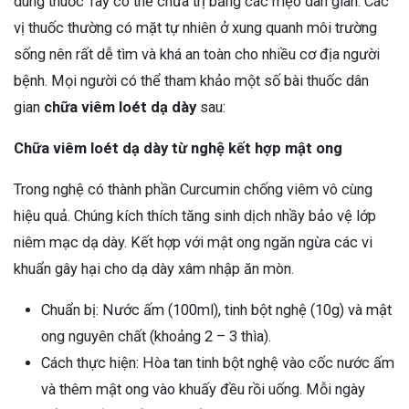
dùng thuốc Tây có thể chữa trị bằng các mẹo dân gian. Các
vị thuốc thường có mặt tự nhiên ở xung quanh môi trường
sống nên rất dễ tìm và khá an toàn cho nhiều cơ địa người
bệnh. Mọi người có thể tham khảo một số bài thuốc dân
gian
chữa viêm loét dạ dày
sau:
Chữa viêm loét dạ dày từ nghệ kết hợp mật ong
Trong nghệ có thành phần Curcumin chống viêm vô cùng
hiệu quả. Chúng kích thích tăng sinh dịch nhầy bảo vệ lớp
niêm mạc dạ dày. Kết hợp với mật ong ngăn ngừa các vi
khuẩn gây hại cho dạ dày xâm nhập ăn mòn.
Chuẩn bị: Nước ấm (100ml), tinh bột nghệ (10g) và mật
ong nguyên chất (khoảng 2 – 3 thìa).
Cách thực hiện: Hòa tan tinh bột nghệ vào cốc nước ấm
và thêm mật ong vào khuấy đều rồi uống. Mỗi ngày