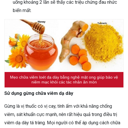
uống khoảng 2 lần sẽ thấy các triệu chứng đau nhức
biến mất.
Mẹo chữa viêm loét dạ dày bằng nghệ mật ong giúp bảo vệ
niêm mạc khỏi các tác nhân ăn mòn
Sử dụng gừng chữa viêm dạ dày
Gừng là vị thuốc có vị cay, tính ấm với khả năng chống
viêm, sát khuẩn cực mạnh, nên rất hiệu quả trong điều trị
viêm dạ dày tá tràng. Mọi người có thể áp dụng cách chữa