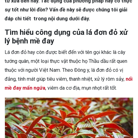
từ xưa đến nay. Tác dụng của phương pháp này có thực
sự tốt như lời đồn? Vấn đề này sẽ được chúng tôi giải
đáp chi tiết trong nội dung dưới đây.
Tìm hiểu công dụng của lá đơn đỏ xử
lý bệnh mề đay
Lá đơn đỏ hay còn được biết đến với tên gọi khác là cây
tướng quân, một loại thực vật thuộc họ Thầu dầu rất quen
thuộc với người Việt Nam. Theo Đông y, lá đơn đỏ có vị
đắng, tính mát giúp tiêu viêm, thanh nhiệt, xử lý rôm sảy,
nổi
mề đay mẩn ngứa
, viêm da cơ địa, mụn nhọt rất tốt.