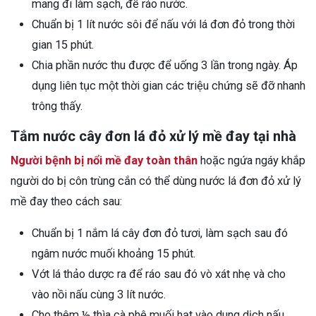
mang đi làm sạch, để ráo nước.
Chuẩn bị 1 lít nước sôi để nấu với lá đơn đỏ trong thời
gian 15 phút.
Chia phần nước thu được để uống 3 lần trong ngày. Áp
dụng liên tục một thời gian các triệu chứng sẽ đỡ nhanh
trông thấy.
Tắm nước cây đơn lá đỏ xử lý mề đay tại nhà
Người bệnh bị nổi mề đay toàn thân
hoặc ngứa ngáy khắp
người do bị côn trùng cắn có thể dùng nước lá đơn đỏ xử lý
mề đay theo cách sau:
Chuẩn bị 1 nắm lá cây đơn đỏ tươi, làm sạch sau đó
ngâm nước muối khoảng 15 phút.
Vớt lá thảo dược ra để ráo sau đó vò xát nhẹ và cho
vào nồi nấu cùng 3 lít nước.
Cho thêm ½ thìa cà phê muối hạt vào dung dịch nấu