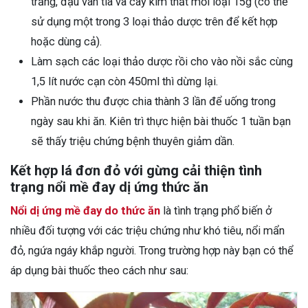
trắng, đậu ván tía và cây kim thất mỗi loại 15g (có thể
sử dụng một trong 3 loại thảo dược trên để kết hợp
hoặc dùng cả).
Làm sạch các loại thảo dược rồi cho vào nồi sắc cùng
1,5 lít nước cạn còn 450ml thì dừng lại.
Phần nước thu được chia thành 3 lần để uống trong
ngày sau khi ăn. Kiên trì thực hiện bài thuốc 1 tuần bạn
sẽ thấy triệu chứng bệnh thuyên giảm dần.
Kết hợp lá đơn đỏ với gừng cải thiện tình
trạng nổi mề đay dị ứng thức ăn
Nổi dị ứng mề đay do thức ăn
là tình trạng phổ biến ở
nhiều đối tượng với các triệu chứng như khó tiêu, nổi mẩn
đỏ, ngứa ngáy khắp người. Trong trường hợp này bạn có thể
áp dụng bài thuốc theo cách như sau: