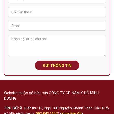
GỬI THÔNG TIN
Website thuộc sở hữu của CÔNG TY CP NAM Y ĐỖ MINH
ĐƯỜNG
TRỤ SỞ:
Biệt thự 16, Ngõ 168 Nguyễn Khánh Toàn, Cầu Giấy,
Hà Nội (Điện thoại:
092.842.1102
) (
Xem bản đồ
)