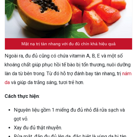
Mặt nạ trị tàn nhang với đu đủ chín khá hiệu quả
Ngoài ra, đu đủ cũng có chứa vitamin A, B, E và một số
khoáng chất giúp phục hồi tế bào bị tổn thương, nuôi dưỡng
làn da từ bên trong. Từ đó hỗ trợ đánh bay tàn nhang, trị
nám
da
và giúp da trắng sáng, tươi trẻ hơn.
Cách thực hiện
:
Nguyên liệu gồm 1 miếng đu đủ nhỏ đã rửa sạch và
gọt vỏ.
Xay đu đủ thật nhuyễn.
Rửa mặt, đắp đu đủ lên da, đặc biệt là vùng da bị tàn