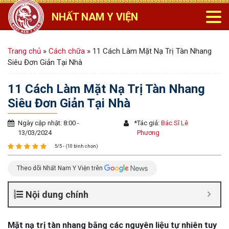
NHẤT NAM Y VIỆN
Trang chủ
»
Cách chữa
»
11 Cách Làm Mặt Nạ Trị Tàn Nhang
Siêu Đơn Giản Tại Nhà
11 Cách Làm Mặt Nạ Trị Tàn Nhang
Siêu Đơn Giản Tại Nhà
Ngày cập nhật: 8:00 -
*
Tác giả:
Bác Sĩ Lê
13/03/2024
Phương
5/5 - (10 bình chọn)
Theo dõi Nhất Nam Y Viện trên
Nội dung chính
Mặt nạ trị tàn nhang bằng các nguyên liệu tự nhiên tuy