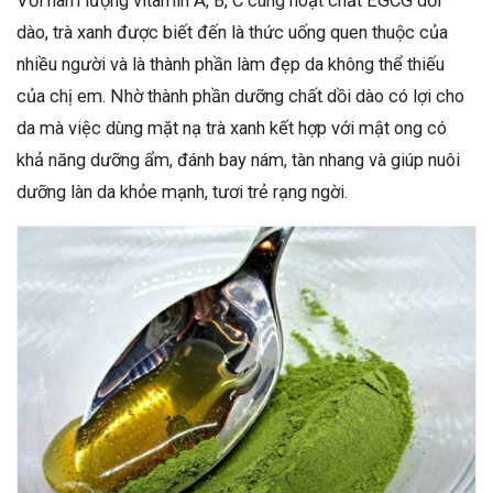
Với hàm lượng vitamin A, B, C cùng hoạt chất EGCG dồi
dào, trà xanh được biết đến là thức uống quen thuộc của
nhiều người và là thành phần làm đẹp da không thể thiếu
của chị em. Nhờ thành phần dưỡng chất dồi dào có lợi cho
da mà việc dùng mặt nạ trà xanh kết hợp với mật ong có
khả năng dưỡng ẩm, đánh bay nám, tàn nhang và giúp nuôi
dưỡng làn da khỏe mạnh, tươi trẻ rạng ngời.