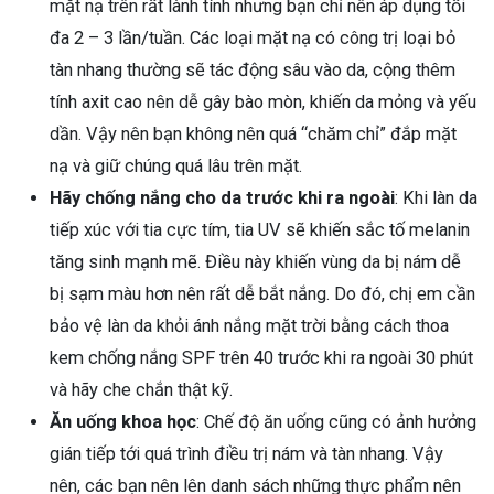
mặt nạ trên rất lành tính nhưng bạn chỉ nên áp dụng tối
đa 2 – 3 lần/tuần. Các loại mặt nạ có công trị loại bỏ
tàn nhang thường sẽ tác động sâu vào da, cộng thêm
tính axit cao nên dễ gây bào mòn, khiến da mỏng và yếu
dần. Vậy nên bạn không nên quá “chăm chỉ” đắp mặt
nạ và giữ chúng quá lâu trên mặt.
Hãy chống nắng cho da trước khi ra ngoài
: Khi làn da
tiếp xúc với tia cực tím, tia UV sẽ khiến sắc tố melanin
tăng sinh mạnh mẽ. Điều này khiến vùng da bị nám dễ
bị sạm màu hơn nên rất dễ bắt nắng. Do đó, chị em cần
bảo vệ làn da khỏi ánh nắng mặt trời bằng cách thoa
kem chống nắng SPF trên 40 trước khi ra ngoài 30 phút
và hãy che chắn thật kỹ.
Ăn uống khoa học
: Chế độ ăn uống cũng có ảnh hưởng
gián tiếp tới quá trình điều trị nám và tàn nhang. Vậy
nên, các bạn nên lên danh sách những thực phẩm nên