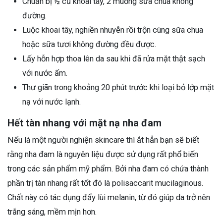
Chuẩn bị ½ củ khoai tây, 2 muỗng sữa chua không
đường.
Luộc khoai tây, nghiền nhuyễn rồi trộn cùng sữa chua
hoặc sữa tươi không đường đều được.
Lấy hỗn hợp thoa lên da sau khi đã rửa mặt thật sạch
với nước ấm.
Thư giãn trong khoảng 20 phút trước khi loại bỏ lớp mặt
nạ với nước lạnh.
Hết tàn nhang với mặt nạ nha đam
Nếu là một người nghiện skincare thì ắt hẳn bạn sẽ biết
rằng nha đam là nguyên liệu được sử dụng rất phổ biến
trong các sản phẩm mỹ phẩm. Bởi nha đam có chứa thành
phần trị tàn nhang rất tốt đó là polisaccarit mucilaginous.
Chất này có tác dụng đẩy lùi melanin, từ đó giúp da trở nên
trắng sáng, mềm mịn hơn.