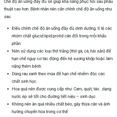
Chế độ ăn uống đầy đủ sẽ giúp khả năng phục hồi sau phẫu
thuật cao hơn. Bệnh nhân nên căn chỉnh chế độ ăn uống như
sau:
Điều chỉnh chế độ ăn uống đầy đủ dinh dưỡng, tỉ lệ các
nhóm chất glucid:lipid:protid cân đối trong mỗi khẩu
phần.
Nên sử dụng các loại thịt trắng (thịt gà, cá, hải sản) để
hạn chế nguy cơ tác động đến hệ xương khớp hoặc làm
nặng thêm bệnh.
Dùng rau xanh theo mùa để hạn chế nhiễm độc các
chất sinh học.
Hoa quả nên được cung cấp như: Cam, quýt, táo…dạng
nước ép sẽ tốt cho đường tiết niệu – sinh dục.
Không nên ăn quá nhiều chất béo, gây thừa cân và ảnh
hưởng chuyển hóa trong cơ thể.