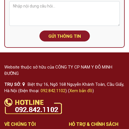
GỬI THÔNG TIN
Website thuộc sở hữu của CÔNG TY CP NAM Y ĐỖ MINH
ĐƯỜNG
TRỤ SỞ:
Biệt thự 16, Ngõ 168 Nguyễn Khánh Toàn, Cầu Giấy,
Hà Nội (Điện thoại:
092.842.1102
) (
Xem bản đồ
)
VỀ CHÚNG TÔI
HỖ TRỢ & CHÍNH SÁCH