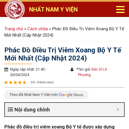
NHẤT NAM Y VIỆN
Trang chủ
»
Cách chữa
»
Phác Đồ Điều Trị Viêm Xoang Bộ Y Tế
Mới Nhất (Cập Nhật 2024)
Phác Đồ Điều Trị Viêm Xoang Bộ Y Tế
Mới Nhất (Cập Nhật 2024)
Ngày cập nhật: 21:40 -
*
Tác giả:
Bác Sĩ Lê
20/04/2024
Phương
5/5 - (5 bình chọn)
Theo dõi Nhất Nam Y Viện trên
Nội dung chính
Phác đồ điều trị viêm xoang Bộ Y tế được xây dựng