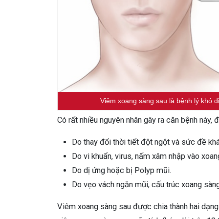
Viêm xoang sàng sau là bệnh lý khó đi
Có rất nhiều nguyên nhân gây ra căn bệnh này, đ
Do thay đổi thời tiết đột ngột và sức đề k
Do vi khuẩn, virus, nấm xâm nhập vào xoa
Do dị ứng hoặc bị Polyp mũi.
Do vẹo vách ngăn mũi, cấu trúc xoang sàn
Viêm xoang sàng sau được chia thành hai dạng l