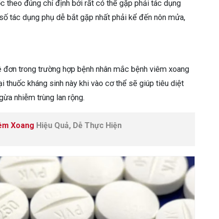
 theo đúng chỉ định bởi rất có thể gặp phải tác dụng
ố tác dụng phụ dễ bắt gặp nhất phải kể đến nôn mửa,
kê đơn trong trường hợp bệnh nhân mắc bệnh viêm xoang
i thuốc kháng sinh này khi vào cơ thể sẽ giúp tiêu diệt
ừa nhiễm trùng lan rộng.
iêm Xoang
Hiệu Quả, Dễ Thực Hiện