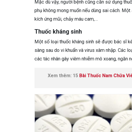
Mặc dù vậy, người bệnh cũng cần sử dụng thuốc
phụ không mong muốn nếu dùng sai cách. Một s
kích ứng mũi, chảy máu cam,…
Thuốc kháng sinh
Một số loại thuốc kháng sinh sẽ được bác sĩ 
sàng sau do vi khuẩn và virus xâm nhập. Các loạ
các tác nhân gây viêm nhiễm mô xoang, ngăn ng
Xem thêm: 15
Bài Thuốc Nam Chữa V