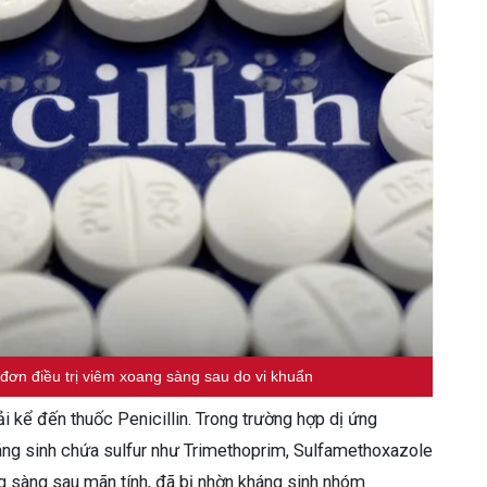
ê đơn điều trị viêm xoang sàng sau do vi khuẩn
 kể đến thuốc Penicillin. Trong trường hợp dị ứng
kháng sinh chứa sulfur như Trimethoprim, Sulfamethoxazole
g sàng sau mãn tính, đã bị nhờn kháng sinh nhóm