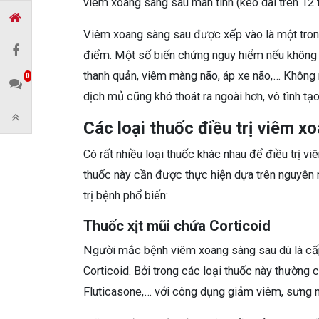
viêm xoang sàng sau mãn tính (kéo dài trên 12 t
Viêm xoang sàng sau được xếp vào là một tro
điểm. Một số biến chứng nguy hiểm nếu không đ
thanh quản, viêm màng não, áp xe não,… Không 
0
dịch mủ cũng khó thoát ra ngoài hơn, vô tình tạo
Các loại thuốc điều trị viêm x
Có rất nhiều loại thuốc khác nhau để điều trị v
thuốc này cần được thực hiện dựa trên nguyên 
trị bệnh phổ biến:
Thuốc xịt mũi chứa Corticoid
Người mắc bệnh viêm xoang sàng sau dù là cấp 
Corticoid. Bởi trong các loại thuốc này thường
Fluticasone,… với công dụng giảm viêm, sưng 