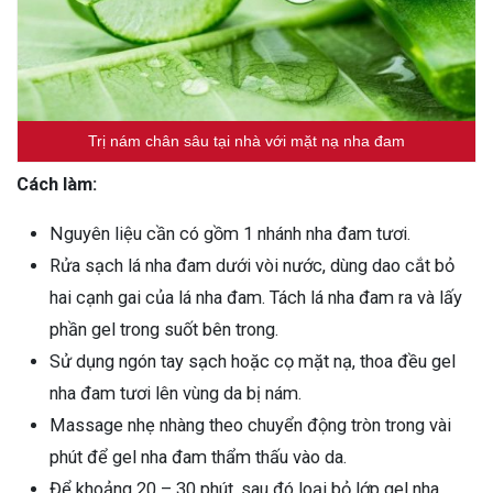
Trị nám chân sâu tại nhà với mặt nạ nha đam
Cách làm:
Nguyên liệu cần có gồm 1 nhánh nha đam tươi.
Rửa sạch lá nha đam dưới vòi nước, dùng dao cắt bỏ
hai cạnh gai của lá nha đam. Tách lá nha đam ra và lấy
phần gel trong suốt bên trong.
Sử dụng ngón tay sạch hoặc cọ mặt nạ, thoa đều gel
nha đam tươi lên vùng da bị nám.
Massage nhẹ nhàng theo chuyển động tròn trong vài
phút để gel nha đam thẩm thấu vào da.
Để khoảng 20 – 30 phút, sau đó loại bỏ lớp gel nha