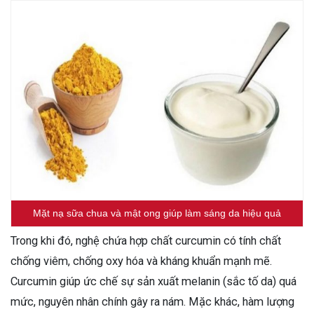
Mặt nạ sữa chua và mật ong giúp làm sáng da hiệu quả
Trong khi đó, nghệ chứa hợp chất curcumin có tính chất
chống viêm, chống oxy hóa và kháng khuẩn mạnh mẽ.
Curcumin giúp ức chế sự sản xuất melanin (sắc tố da) quá
mức, nguyên nhân chính gây ra nám. Mặc khác, hàm lượng