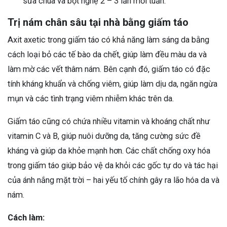
sữa chua và bột nghệ 2 – 3 lần mỗi tuần.
Trị nám chân sâu tại nhà bằng giấm táo
Axit axetic trong giấm táo có khả năng làm sáng da bằng
cách loại bỏ các tế bào da chết, giúp làm đều màu da và
làm mờ các vết thâm nám. Bên cạnh đó, giấm táo có đặc
tính kháng khuẩn và chống viêm, giúp làm dịu da, ngăn ngừa
mụn và các tình trạng viêm nhiễm khác trên da.
Giấm táo cũng có chứa nhiều vitamin và khoáng chất như
vitamin C và B, giúp nuôi dưỡng da, tăng cường sức đề
kháng và giúp da khỏe mạnh hơn. Các chất chống oxy hóa
trong giấm táo giúp bảo vệ da khỏi các gốc tự do và tác hại
của ánh nắng mặt trời – hai yếu tố chính gây ra lão hóa da và
nám.
Cách làm: