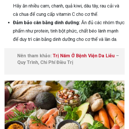
Hãy ăn nhiều cam, chanh, quả kiwi, dâu tây, rau cải và
cà chua để cung cấp vitamin C cho cơ thể.
Đảm bảo cân bằng dinh dưỡng:
Ăn đủ các nhóm thực
phẩm như protein, tinh bột phức, chất béo lành mạnh
để duy trì cân bằng dinh dưỡng cho cơ thể và làn da.
Nên tham khảo:
Trị Nám Ở Bệnh Viện Da Liễu
–
Quy Trình, Chi Phí Điều Trị