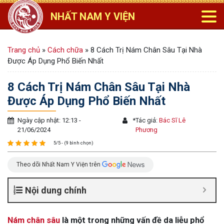
NHẤT NAM Y VIỆN
Trang chủ
»
Cách chữa
»
8 Cách Trị Nám Chân Sâu Tại Nhà
Được Áp Dụng Phổ Biến Nhất
8 Cách Trị Nám Chân Sâu Tại Nhà
Được Áp Dụng Phổ Biến Nhất
Ngày cập nhật: 12:13 -
*
Tác giả:
Bác Sĩ Lê
21/06/2024
Phương
5/5 - (9 bình chọn)
Theo dõi Nhất Nam Y Viện trên
Nội dung chính
Nám chân sâu
là một trong những vấn đề da liễu phổ