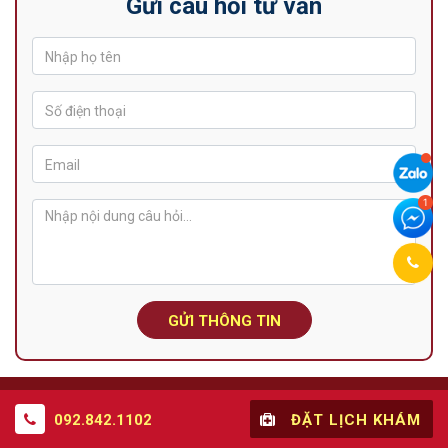
Gửi câu hỏi tư vấn
GỬI THÔNG TIN
092.842.1102
ĐẶT LỊCH KHÁM
Website thuộc sở hữu của CÔNG TY CP NAM Y ĐỖ MINH