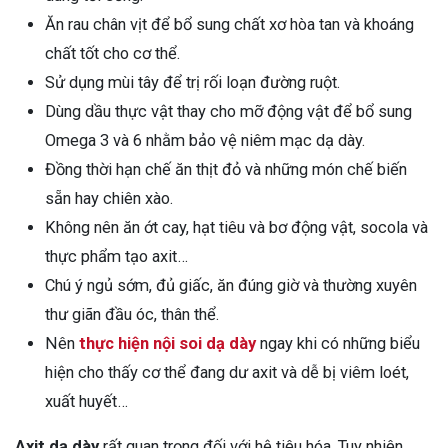
Ăn rau chân vịt để bổ sung chất xơ hòa tan và khoáng
chất tốt cho cơ thể.
Sử dụng mùi tây để trị rối loạn đường ruột.
Dùng dầu thực vật thay cho mỡ động vật để bổ sung
Omega 3 và 6 nhằm bảo vệ niêm mạc dạ dày.
Đồng thời hạn chế ăn thịt đỏ và những món chế biến
sẵn hay chiên xào.
Không nên ăn ớt cay, hạt tiêu và bơ động vật, socola và
thực phẩm tạo axit…
Chú ý ngủ sớm, đủ giấc, ăn đúng giờ và thường xuyên
thư giãn đầu óc, thân thể.
Nên
thực hiện nội soi dạ dày
ngay khi có những biểu
hiện cho thấy cơ thể đang dư axit và dễ bị viêm loét,
xuất huyết…
Axit dạ dày
rất quan trọng đối với hệ tiêu hóa. Tuy nhiên