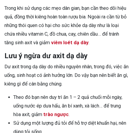
Trong khi sử dụng các mẹo dân gian, bạn cần theo dõi hiệu
quả, đồng thời kiêng hoàn toàn rượu bia. Ngoài ra cần từ bỏ
những thói quen có hại cho sức khỏe dạ dày như là loại
chứa nhiều vitamin C, đồ chua, cay, chiên dầu… để tránh
tăng sinh axit và giảm
viêm loét dạ dày
.
Lưu ý ngừa dư axit dạ dày
Dư axit trong dạ dày do nhiều nguyên nhân, trong đó, việc ăn
uống, sinh hoạt có ảnh hưởng lớn. Do vậy bạn nên biết ăn gì,
kiêng gì để cân bằng chúng.
Theo đó bạn nên duy trì ăn 1 – 2 quả chuối mỗi ngày,
uống nước ép dưa hấu, ăn bí xanh, xà lách… để trung
hòa axit, giảm
trào ngược
.
Sử dụng một lượng đủ tỏi để hỗ trợ diệt khuẩn hại, nên
dùng tỏi sống.