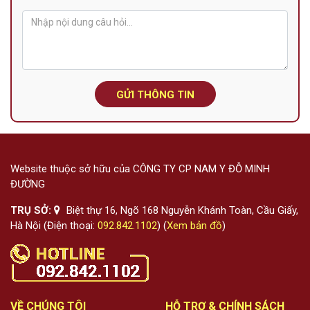
GỬI THÔNG TIN
Website thuộc sở hữu của CÔNG TY CP NAM Y ĐỖ MINH
ĐƯỜNG
TRỤ SỞ:
Biệt thự 16, Ngõ 168 Nguyễn Khánh Toàn, Cầu Giấy,
Hà Nội (Điện thoại:
092.842.1102
) (
Xem bản đồ
)
VỀ CHÚNG TÔI
HỖ TRỢ & CHÍNH SÁCH