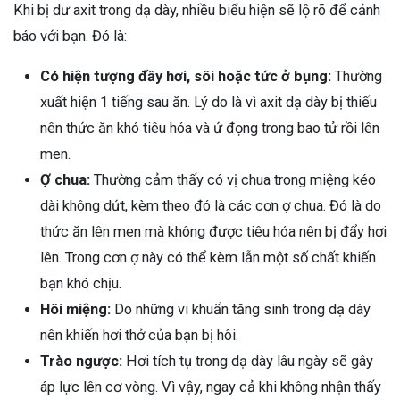
Khi bị dư axit trong dạ dày, nhiều biểu hiện sẽ lộ rõ để cảnh
báo với bạn. Đó là:
Có hiện tượng đầy hơi, sôi hoặc tức ở bụng:
Thường
xuất hiện 1 tiếng sau ăn. Lý do là vì axit dạ dày bị thiếu
nên thức ăn khó tiêu hóa và ứ đọng trong bao tử rồi lên
men.
Ợ chua:
Thường cảm thấy có vị chua trong miệng kéo
dài không dứt, kèm theo đó là các cơn ợ chua. Đó là do
thức ăn lên men mà không được tiêu hóa nên bị đẩy hơi
lên. Trong cơn ợ này có thể kèm lẫn một số chất khiến
bạn khó chịu.
Hôi miệng:
Do những vi khuẩn tăng sinh trong dạ dày
nên khiến hơi thở của bạn bị hôi.
Trào ngược:
Hơi tích tụ trong dạ dày lâu ngày sẽ gây
áp lực lên cơ vòng. Vì vậy, ngay cả khi không nhận thấy