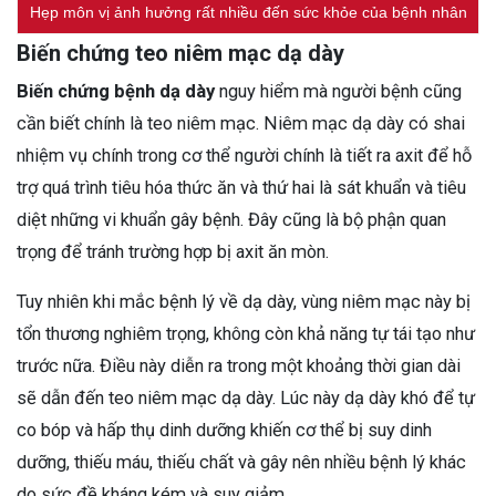
Hẹp môn vị ảnh hưởng rất nhiều đến sức khỏe của bệnh nhân
Biến chứng teo niêm mạc dạ dày
Biến chứng bệnh dạ dày
nguy hiểm mà người bệnh cũng
cần biết chính là teo niêm mạc. Niêm mạc dạ dày có shai
nhiệm vụ chính trong cơ thể người chính là tiết ra axit để hỗ
trợ quá trình tiêu hóa thức ăn và thứ hai là sát khuẩn và tiêu
diệt những vi khuẩn gây bệnh. Đây cũng là bộ phận quan
trọng để tránh trường hợp bị axit ăn mòn.
Tuy nhiên khi mắc bệnh lý về dạ dày, vùng niêm mạc này bị
tổn thương nghiêm trọng, không còn khả năng tự tái tạo như
trước nữa. Điều này diễn ra trong một khoảng thời gian dài
sẽ dẫn đến teo niêm mạc dạ dày. Lúc này dạ dày khó để tự
co bóp và hấp thụ dinh dưỡng khiến cơ thể bị suy dinh
dưỡng, thiếu máu, thiếu chất và gây nên nhiều bệnh lý khác
do sức đề kháng kém và suy giảm.