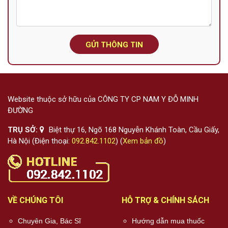
GỬI THÔNG TIN
Website thuộc sở hữu của CÔNG TY CP NAM Y ĐỖ MINH
ĐƯỜNG
TRỤ SỞ:
Biệt thự 16, Ngõ 168 Nguyễn Khánh Toàn, Cầu Giấy,
Hà Nội (Điện thoại:
092.842.1102
) (
Xem bản đồ
)
VỀ CHÚNG TÔI
HỖ TRỢ & CHÍNH SÁCH
Chuyên Gia, Bác Sĩ
Hướng dẫn mua thuốc