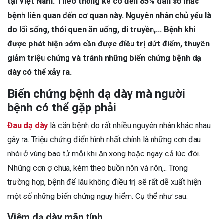
tại Việt Nam. Theo thống kê có đến 85% dân số mắc
bệnh liên quan đến cơ quan này. Nguyên nhân chủ yếu là
do lối sống, thói quen ăn uống, di truyền,… Bệnh khi
được phát hiện sớm cần được điều trị dứt điểm, thuyên
giảm triệu chứng và tránh những biến chứng bệnh dạ
dày có thể xảy ra.
Biến chứng bệnh dạ dày mà người
bệnh có thể gặp phải
Đau dạ dày
là căn bệnh do rất nhiều nguyên nhân khác nhau
gây ra. Triệu chứng điển hình nhất chính là những cơn đau
nhói ở vùng bao tử mỗi khi ăn xong hoặc ngay cả lúc đói.
Những cơn ợ chua, kèm theo buồn nôn và nôn,.. Trong
trường hợp, bệnh để lâu không điều trị sẽ rất dễ xuất hiện
một số những biến chứng nguy hiểm. Cụ thể như sau:
Viêm dạ dày mãn tính