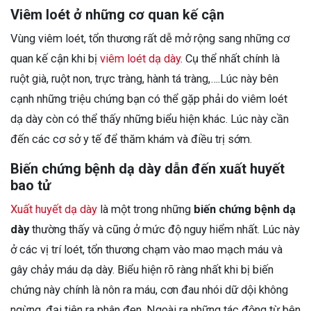
Viêm loét ở những cơ quan kế cận
Vùng viêm loét, tổn thương rất dễ mở rộng sang những cơ
quan kế cận khi bị
viêm loét dạ dày
. Cụ thể nhất chính là
ruột già, ruột non, trực tràng, hành tá tràng,….Lúc này bên
cạnh những triệu chứng bạn có thể gặp phải do viêm loét
dạ dày còn có thể thấy những biểu hiện khác. Lúc này cần
đến các cơ sở y tế để thăm khám và điều trị sớm.
Biến chứng bệnh dạ dày dẫn đến xuất huyết
bao tử
Xuất huyết dạ dày
là một trong những
biến chứng bệnh dạ
dày
thường thấy và cũng ở mức độ nguy hiểm nhất. Lúc này
ở các vị trí loét, tổn thương chạm vào mao mạch máu và
gây chảy máu dạ dày. Biểu hiện rõ ràng nhất khi bị biến
chứng này chính là nôn ra máu, cơn đau nhói dữ dội không
ngừng, đại tiện ra phân đen. Ngoài ra những tác động từ bên