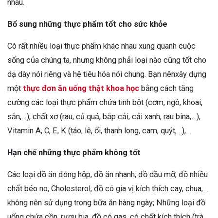
nhau.
Bổ sung những thực phẩm tốt cho sức khỏe
Có rất nhiều loại thực phẩm khác nhau xung quanh cuộc
sống của chúng ta, nhưng không phải loại nào cũng tốt cho
dạ dày nói riêng và hệ tiêu hóa nói chung. Bạn nênxây dựng
một
thực đơn ăn uống thật khoa học
bằng cách tăng
cường các loại thực phẩm chứa tinh bột (cơm, ngô, khoai,
sắn,…), chất xơ (rau, củ quả, bắp cải, cải xanh, rau bina,…),
Vitamin A, C, E, K (táo, lê, ổi, thanh long, cam, quýt,…),…
Hạn chế những thực phẩm không tốt
Các loại đồ ăn đóng hộp, đồ ăn nhanh, đồ dầu mỡ, đồ nhiều
chất béo no, Cholesterol, đồ có gia vị kích thích cay, chua,…
không nên sử dụng trong bữa ăn hàng ngày; Những loại đồ
uống chứa cồn, rượu bia, đồ có gas, có chất kích thích (trà