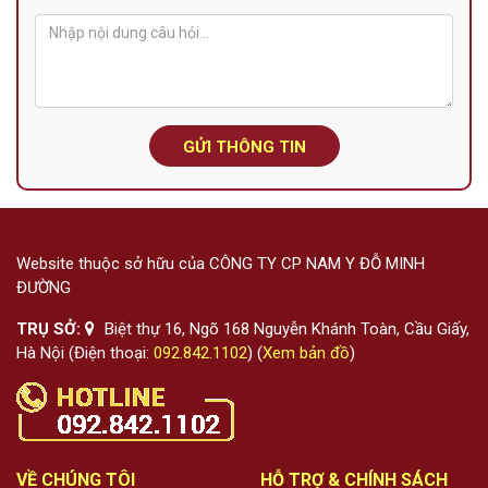
GỬI THÔNG TIN
Website thuộc sở hữu của CÔNG TY CP NAM Y ĐỖ MINH
ĐƯỜNG
TRỤ SỞ:
Biệt thự 16, Ngõ 168 Nguyễn Khánh Toàn, Cầu Giấy,
Hà Nội (Điện thoại:
092.842.1102
) (
Xem bản đồ
)
VỀ CHÚNG TÔI
HỖ TRỢ & CHÍNH SÁCH