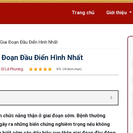
Trang chủ
Giới thiệu
Giai Đoạn Đầu Điển Hình Nhất
 Đoạn Đầu Điển Hình Nhất
 Sĩ Lê Phương
5/5 - (10 bình chọn)
iảm chức năng thận ở giai đoạn sớm. Bệnh thường
 gây ra những biến chứng nghiêm trọng nếu không
ận biết sớm các dấu hiệu suy thận giai đoạn đầu đóng