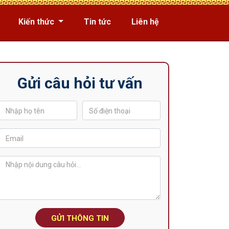
Kiến thức
Tin tức
Liên hệ
Gửi câu hỏi tư vấn
GỬI THÔNG TIN