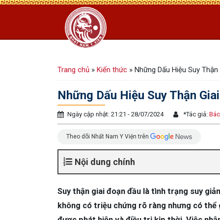
Trang chủ
»
Kiến thức
»
Những Dấu Hiệu Suy Thận 
Những Dấu Hiệu Suy Thận Giai
Ngày cập nhật: 21:21 - 28/07/2024
*
Tác giả:
Bác
Theo dõi Nhất Nam Y Viện trên
Nội dung chính
Suy thận giai đoạn đầu là tình trạng suy g
không có triệu chứng rõ ràng nhưng có thể
được phát hiện và điều trị kịp thời. Việc nh