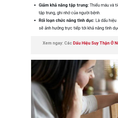
Giảm khả năng tập trung:
Thiếu máu và tí
tập trung, ghi nhớ của người bệnh.
Rối loạn chức năng tình dục:
Là dấu hiệu 
sẽ ảnh hưởng trực tiếp tới khả năng tình d
Xem ngay: Các
Dấu Hiệu Suy Thận Ở N