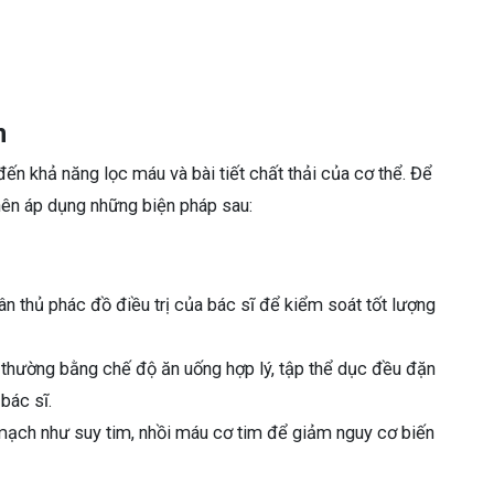
n
ến khả năng lọc máu và bài tiết chất thải của cơ thể. Để
nên áp dụng những biện pháp sau:
ân thủ phác đồ điều trị của bác sĩ để kiểm soát tốt lượng
 thường bằng chế độ ăn uống hợp lý, tập thể dục đều đặn
bác sĩ.
mạch như suy tim, nhồi máu cơ tim để giảm nguy cơ biến