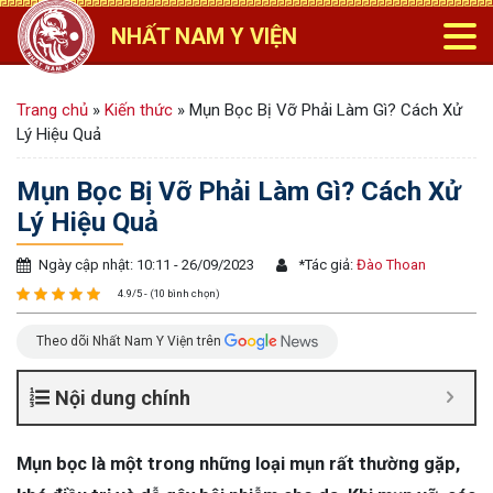
NHẤT NAM Y VIỆN
Trang chủ
»
Kiến thức
»
Mụn Bọc Bị Vỡ Phải Làm Gì? Cách Xử
Lý Hiệu Quả
Mụn Bọc Bị Vỡ Phải Làm Gì? Cách Xử
Lý Hiệu Quả
Ngày cập nhật: 10:11 - 26/09/2023
*
Tác giả:
Đào Thoan
4.9/5 - (10 bình chọn)
Theo dõi Nhất Nam Y Viện trên
Nội dung chính
Mụn bọc là một trong những loại mụn rất thường gặp,