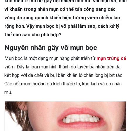
khó điều trị và dễ gây bội nhiễm cho da. Khi mụn vỡ, các
vi khuẩn trong nhân mụn có thể tấn công sang các
vùng da xung quanh khiến hiện tượng viêm nhiễm lan
rộng hơn. Vậy mụn bọc bị vỡ phải làm sao, cách xử lý
thế nào sao cho phù hợp?
Nguyên nhân gây vỡ mụn bọc
Mụn bọc là một dạng mụn nặng phát triển từ
mụn trứng cá
viêm. Đây là loại mụn hình thành do tuyến bã nhờn trên da
kết hợp với da chết và bụi bẩn khiến lỗ chân lông bị bít tắc.
Các nốt mụn thường có kích thước to, khó lành và có nhân
mủ.