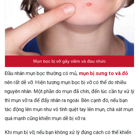
Mụn bọc bị vỡ gây viêm và đau nhức
Đầu nhân mụn bọc thường có mủ,
mụn bị sưng to và đỏ
nên rất dễ vỡ. Hiện tượng mụn bọc bị vỡ có thể do nhiều
nguyên nhân. Một phần do mụn đã chín, đến lúc cần tự xử lý
thì mụn vỡ ra để đẩy nhân ra ngoài. Bên cạnh đó, nếu bạn
tác động lên mụn như vô tình quệt tay lên mụn, chà xát mụn
quá mạnh cũng khiến mụn dễ bị vỡ ra.
Khi mụn bị vỡ, nếu bạn không xử lý đúng cách có thể khiến