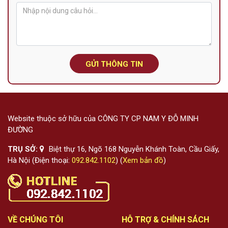
GỬI THÔNG TIN
Website thuộc sở hữu của CÔNG TY CP NAM Y ĐỖ MINH
ĐƯỜNG
TRỤ SỞ:
Biệt thự 16, Ngõ 168 Nguyễn Khánh Toàn, Cầu Giấy,
Hà Nội (Điện thoại:
092.842.1102
) (
Xem bản đồ
)
VỀ CHÚNG TÔI
HỖ TRỢ & CHÍNH SÁCH