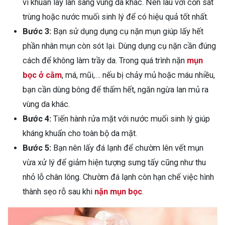
vi khuẩn lây lan sang vùng da khác. Nên lau với cồn sát
trùng hoặc nước muối sinh lý để có hiệu quả tốt nhất.
Bước 3:
Bạn sử dụng dụng cụ nặn mụn giúp lấy hết
phần nhân mụn còn sót lại. Dùng dụng cụ nặn cần đúng
cách để không làm trầy da. Trong quá trình nặn
mụn
bọc ở cằm
, má, mũi,… nếu bị chảy mủ hoặc máu nhiều,
bạn cần dùng bông để thấm hết, ngăn ngừa lan mủ ra
vùng da khác.
Bước 4:
Tiến hành rửa mặt với nước muối sinh lý giúp
kháng khuẩn cho toàn bộ da mặt.
Bước 5:
Bạn nên lấy đá lạnh để chườm lên vết mụn
vừa xử lý để giảm hiện tượng sưng tấy cũng như thu
nhỏ lỗ chân lông. Chườm đá lạnh còn hạn chế việc hình
thành sẹo rỗ sau khi
nặn mụn bọc
.