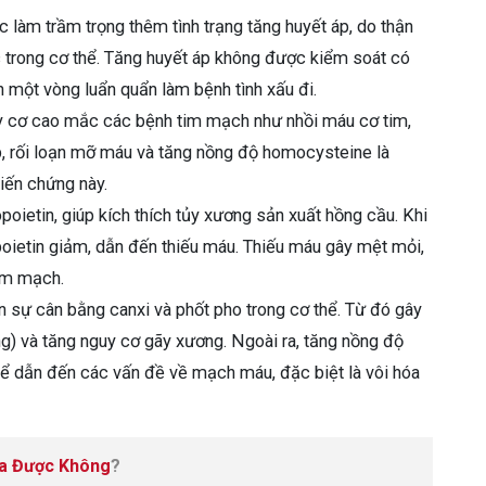
c làm trầm trọng thêm tình trạng tăng huyết áp, do thận
 trong cơ thể. Tăng huyết áp không được kiểm soát có
h một vòng luẩn quẩn làm bệnh tình xấu đi.
y cơ cao mắc các bệnh tim mạch như nhồi máu cơ tim,
áp, rối loạn mỡ máu và tăng nồng độ homocysteine là
iến chứng này.
oietin, giúp kích thích tủy xương sản xuất hồng cầu. Khi
poietin giảm, dẫn đến thiếu máu. Thiếu máu gây mệt mỏi,
tim mạch.
 sự cân bằng canxi và phốt pho trong cơ thể. Từ đó gây
g) và tăng nguy cơ gãy xương. Ngoài ra, tăng nồng độ
ể dẫn đến các vấn đề về mạch máu, đặc biệt là vôi hóa
a Được Không
?