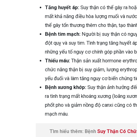
Tăng huyết áp:
Suy thận có thể gây ra hoặ
mất khả năng điều hòa lượng muối và nước
thể gây tổn thương thêm cho thận, tạo thàn
Bệnh tim mạch:
Người bị suy thận có ngu
đột quỵ và suy tim. Tình trạng tăng huyết 
những yếu tố nguy cơ chính góp phần vào b
Thiếu máu:
Thận sản xuất hormone erythrop
chức năng thận bị suy giảm, lượng erythro
yếu đuối và làm tăng nguy cơ biến chứng 
Bệnh xương khớp:
Suy thận ảnh hưởng đến
ra tình trạng mất khoáng xương (loãng xươn
phốt pho và giảm nồng độ canxi cũng có th
mạch máu.
Tìm hiểu thêm: Bệnh
Suy Thận Có Chữ