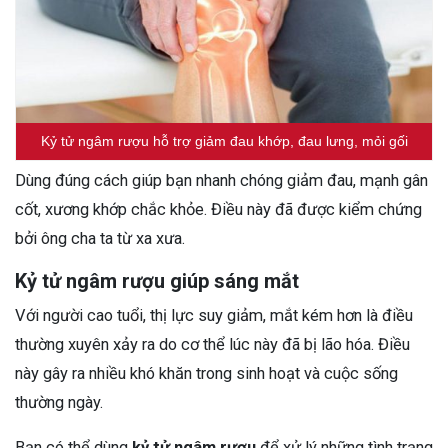
Kỷ tử ngâm rượu hỗ trợ giảm đau khớp, đau lưng, mỏi gối
Dùng đúng cách giúp bạn nhanh chóng giảm đau, mạnh gân
cốt, xương khớp chắc khỏe. Điều này đã được kiểm chứng
bởi ông cha ta từ xa xưa.
Kỷ tử ngâm rượu giúp sáng mắt
Với người cao tuổi, thị lực suy giảm, mắt kém hơn là điều
thường xuyên xảy ra do cơ thể lúc này đã bị lão hóa. Điều
này gây ra nhiều khó khăn trong sinh hoạt và cuộc sống
thường ngày.
Bạn có thể dùng
kỷ tử ngâm rượu
để xử lý những tình trạng