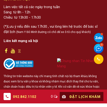
Làm việc tất cả các ngày trong tuần
Sáng: từ 8h - 12h
Chiều: từ 13h30 - 17h30
(*)Lưu ý nếu đến sau 17h30 , vui lòng liên hệ trước để bác sĩ
đặt lịch
(Nam Y Đỗ Minh Đường có chỗ để xe ô tô cho quý khách)
Liên kết mạng xã hội
Thông tin trên website này chỉ mang tính chất nội bộ tham khảo; không
được xem là tư vấn y khoa và không nhằm mục đích thay thế cho tư vấn,
chẩn đoán hoặc điều trị từ nhân viên y tế. Khi có vấn đề về sức khỏe hoặc
cần hỗ trợ cấp cứu người đọc cần liên hệ bác sĩ và cơ sở y tế gần nhất
0
092.842.1102
ĐẶT LỊCH KHÁM