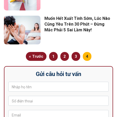
Muốn Hết Xuất Tinh Sớm, Lúc Nào
Cũng Yêu Trên 30 Phút – Đừng
Mắc Phải 5 Sai Lầm Này!
« Trước
1
2
3
4
Gửi câu hỏi tư vấn