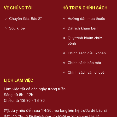
VỀ CHÚNG TÔI
HỖ TRỢ & CHÍNH SÁCH
Chuyên Gia, Bác Sĩ
Hướng dẫn mua thuốc
Sức khỏe
Đặt lịch khám bệnh
Quy trình khám chữa
bệnh
Chính sách điều khoản
Chính sách bảo mật
Chính sách vận chuyển
LỊCH LÀM VIỆC
Làm việc tất cả các ngày trong tuần
Sáng: từ 8h - 12h
Chiều: từ 13h30 - 17h30
(*)Lưu ý nếu đến sau 17h30 , vui lòng liên hệ trước để bác sĩ
đặt lịch
(Nam Y Đỗ Minh Đường có chỗ để xe ô tô cho quý khách)