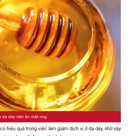
u dạ dày nên ăn mật ong
ó hiệu quả trong việc làm giảm dịch vị ở dạ dày, nhờ vậy