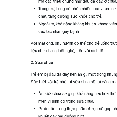
mà các triệu chứng như đau dạ dày, ợ chua
Trong mật ong có chứa nhiều loại vitamin kh
chất, tăng cường sức khỏe cho trẻ.
Ngoài ra, khả năng kháng khuẩn, kháng viêm
các tác nhân gây bệnh.
Với mật ong, phụ huynh có thể cho trẻ uống trự
liệu như chanh, bột nghệ, trộn với sinh tố…
2. Sữa chua
Trẻ em bị đau dạ dày nên ăn gì, một trong những
Đặc biệt với trẻ nhỏ thì sữa chua sẽ lại càng man
Ăn sữa chua sẽ giúp khả năng tiêu hóa thức 
men vi sinh có trong sữa chua.
Probiotic trong thực phẩm được sẽ góp phầ
khuẩn gây hại đường ruột.