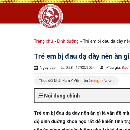
Trang chủ
»
Dinh dưỡng
»
Trẻ em bị đau dạ dày nên
Trẻ em bị đau dạ dày nên ăn gì
Ngày cập nhật: 0:28 - 17/03/2024
*
Tác giả:
Đào 
Theo dõi Nhất Nam Y Viện trên
Nội dung chính
Trẻ em bị đau dạ dày nên ăn gì là vấn đề m
độ dinh dưỡng khoa học rất dễ khiến tình 
nên ăn cũng như cần kiêng cho trẻ bị đau dạ