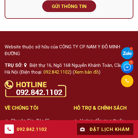
GỬI THÔNG TIN
Website thuộc sở hữu của CÔNG TY CP NAM Y ĐỖ MINH
ĐƯỜNG
TRỤ SỞ:
Biệt thự 16, Ngõ 168 Nguyễn Khánh Toàn, Cầu Giấy,
Hà Nội (Điện thoại:
092.842.1102
) (
Xem bản đồ
)
VỀ CHÚNG TÔI
HỖ TRỢ & CHÍNH SÁCH
Chuyên Gia, Bác Sĩ
Hướng dẫn mua thuốc
092.842.1102
ĐẶT LỊCH KHÁM
Sức khỏe
Đặt lịch khám bệnh