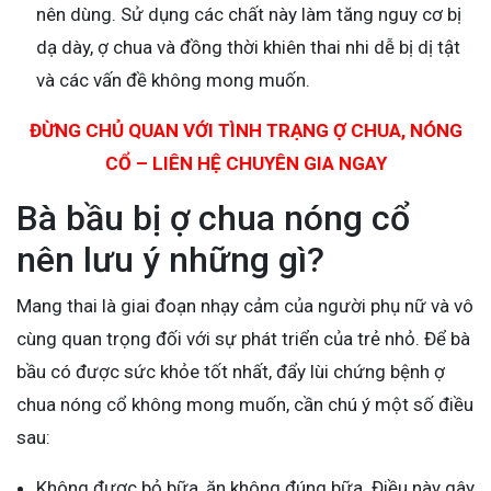
nên dùng. Sử dụng các chất này làm tăng nguy cơ bị
dạ dày, ợ chua và đồng thời khiên thai nhi dễ bị dị tật
và các vấn đề không mong muốn.
ĐỪNG CHỦ QUAN VỚI TÌNH TRẠNG Ợ CHUA, NÓNG
CỔ – LIÊN HỆ CHUYÊN GIA NGAY
Bà bầu bị ợ chua nóng cổ
nên lưu ý những gì?
Mang thai là giai đoạn nhạy cảm của người phụ nữ và vô
cùng quan trọng đối với sự phát triển của trẻ nhỏ. Để bà
bầu có được sức khỏe tốt nhất, đẩy lùi chứng bệnh ợ
chua nóng cổ không mong muốn, cần chú ý một số điều
sau:
Không được bỏ bữa, ăn không đúng bữa. Điều này gây