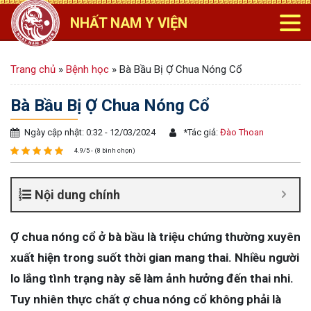
NHẤT NAM Y VIỆN
Trang chủ
»
Bệnh học
»
Bà Bầu Bị Ợ Chua Nóng Cổ
Bà Bầu Bị Ợ Chua Nóng Cổ
Ngày cập nhật: 0:32 - 12/03/2024
*
Tác giả:
Đào Thoan
4.9/5 - (8 bình chọn)
Nội dung chính
Ợ chua nóng cổ ở bà bầu là triệu chứng thường xuyên
xuất hiện trong suốt thời gian mang thai. Nhiều người
lo lắng tình trạng này sẽ làm ảnh hưởng đến thai nhi.
Tuy nhiên thực chất ợ chua nóng cổ không phải là