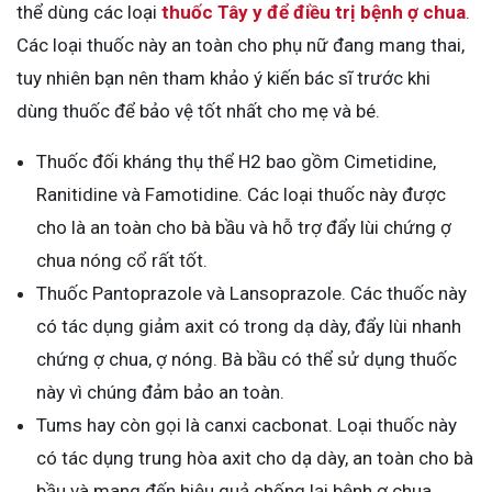
thể dùng các loại
thuốc Tây y để điều trị bệnh ợ chua
.
Các loại thuốc này an toàn cho phụ nữ đang mang thai,
tuy nhiên bạn nên tham khảo ý kiến bác sĩ trước khi
dùng thuốc để bảo vệ tốt nhất cho mẹ và bé.
Thuốc đối kháng thụ thể H2 bao gồm Cimetidine,
Ranitidine và Famotidine. Các loại thuốc này được
cho là an toàn cho bà bầu và hỗ trợ đẩy lùi chứng ợ
chua nóng cổ rất tốt.
Thuốc Pantoprazole và Lansoprazole. Các thuốc này
có tác dụng giảm axit có trong dạ dày, đẩy lùi nhanh
chứng ợ chua, ợ nóng. Bà bầu có thể sử dụng thuốc
này vì chúng đảm bảo an toàn.
Tums hay còn gọi là canxi cacbonat. Loại thuốc này
có tác dụng trung hòa axit cho dạ dày, an toàn cho bà
bầu và mang đến hiệu quả chống lại bệnh ợ chua