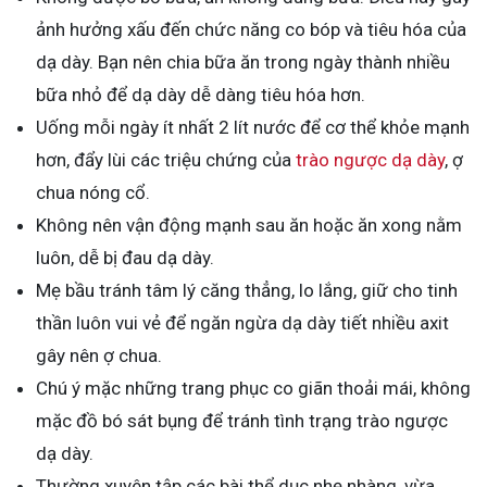
ảnh hưởng xấu đến chức năng co bóp và tiêu hóa của
dạ dày. Bạn nên chia bữa ăn trong ngày thành nhiều
bữa nhỏ để dạ dày dễ dàng tiêu hóa hơn.
Uống mỗi ngày ít nhất 2 lít nước để cơ thể khỏe mạnh
hơn, đẩy lùi các triệu chứng của
trào ngược dạ dày
, ợ
chua nóng cổ.
Không nên vận động mạnh sau ăn hoặc ăn xong nằm
luôn, dễ bị đau dạ dày.
Mẹ bầu tránh tâm lý căng thẳng, lo lắng, giữ cho tinh
thần luôn vui vẻ để ngăn ngừa dạ dày tiết nhiều axit
gây nên ợ chua.
Chú ý mặc những trang phục co giãn thoải mái, không
mặc đồ bó sát bụng để tránh tình trạng trào ngược
dạ dày.
Thường xuyên tập các bài thể dục nhẹ nhàng, vừa