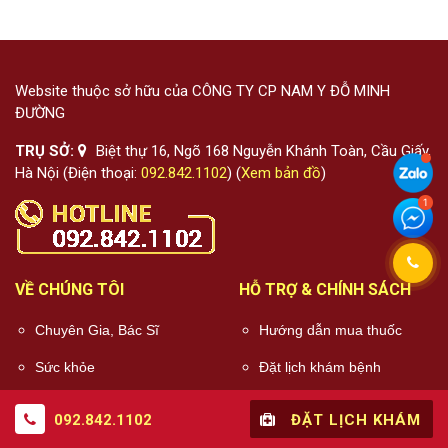
Website thuộc sở hữu của CÔNG TY CP NAM Y ĐỖ MINH
ĐƯỜNG
TRỤ SỞ:
Biệt thự 16, Ngõ 168 Nguyễn Khánh Toàn, Cầu Giấy,
Hà Nội (Điện thoại:
092.842.1102
) (
Xem bản đồ
)
VỀ CHÚNG TÔI
HỖ TRỢ & CHÍNH SÁCH
Chuyên Gia, Bác Sĩ
Hướng dẫn mua thuốc
Sức khỏe
Đặt lịch khám bệnh
Quy trình khám chữa
092.842.1102
ĐẶT LỊCH KHÁM
bệnh