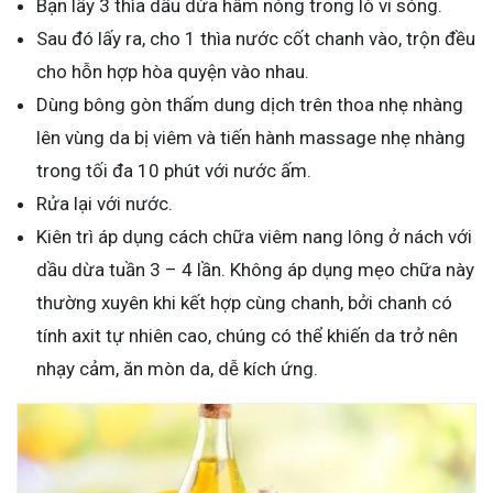
Bạn lấy 3 thìa dầu dừa hâm nóng trong lò vi sóng.
Sau đó lấy ra, cho 1 thìa nước cốt chanh vào, trộn đều
cho hỗn hợp hòa quyện vào nhau.
Dùng bông gòn thấm dung dịch trên thoa nhẹ nhàng
lên vùng da bị viêm và tiến hành massage nhẹ nhàng
trong tối đa 10 phút với nước ấm.
Rửa lại với nước.
Kiên trì áp dụng cách chữa viêm nang lông ở nách với
dầu dừa tuần 3 – 4 lần. Không áp dụng mẹo chữa này
thường xuyên khi kết hợp cùng chanh, bởi chanh có
tính axit tự nhiên cao, chúng có thể khiến da trở nên
nhạy cảm, ăn mòn da, dễ kích ứng.