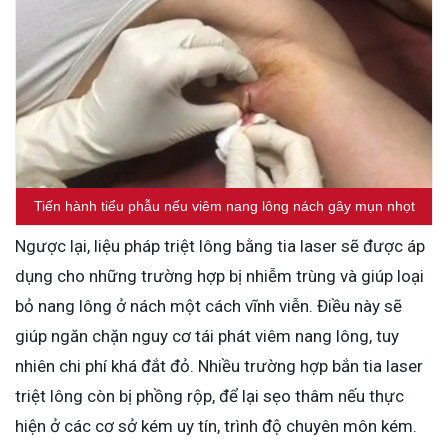
Tiến hành tiểu phẫu nếu viêm nang lông nách gây mụn nhọt
Ngược lại, liệu pháp triệt lông bằng tia laser sẽ được áp
dụng cho những trường hợp bị nhiễm trùng và giúp loại
bỏ nang lông ở nách một cách vĩnh viễn. Điều này sẽ
giúp ngăn chặn nguy cơ tái phát viêm nang lông, tuy
nhiên chi phí khá đắt đỏ. Nhiều trường hợp bắn tia laser
triệt lông còn bị phồng rộp, để lại sẹo thâm nếu thực
hiện ở các cơ sở kém uy tín, trình độ chuyên môn kém.