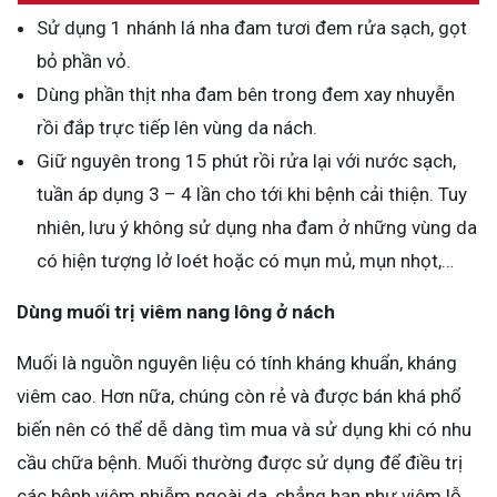
Sử dụng 1 nhánh lá nha đam tươi đem rửa sạch, gọt
bỏ phần vỏ.
Dùng phần thịt nha đam bên trong đem xay nhuyễn
rồi đắp trực tiếp lên vùng da nách.
Giữ nguyên trong 15 phút rồi rửa lại với nước sạch,
tuần áp dụng 3 – 4 lần cho tới khi bệnh cải thiện. Tuy
nhiên, lưu ý không sử dụng nha đam ở những vùng da
có hiện tượng lở loét hoặc có mụn mủ, mụn nhọt,…
Dùng muối trị viêm nang lông ở nách
Muối là nguồn nguyên liệu có tính kháng khuẩn, kháng
viêm cao. Hơn nữa, chúng còn rẻ và được bán khá phổ
biến nên có thể dễ dàng tìm mua và sử dụng khi có nhu
cầu chữa bệnh. Muối thường được sử dụng để điều trị
các bệnh viêm nhiễm ngoài da, chẳng hạn như viêm lỗ