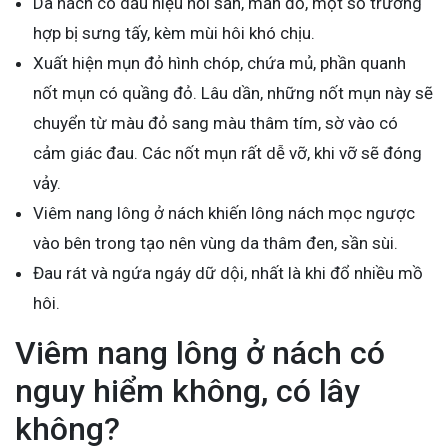
Da nách có dấu hiệu nổi sần, mẩn đỏ, một số trường
hợp bị sưng tấy, kèm mùi hôi khó chịu.
Xuất hiện mụn đỏ hình chóp, chứa mủ, phần quanh
nốt mụn có quầng đỏ. Lâu dần, những nốt mụn này sẽ
chuyển từ màu đỏ sang màu thâm tím, sờ vào có
cảm giác đau. Các nốt mụn rất dễ vỡ, khi vỡ sẽ đóng
vảy.
Viêm nang lông ở nách khiến lông nách mọc ngược
vào bên trong tạo nên vùng da thâm đen, sần sùi.
Đau rát và ngứa ngáy dữ dội, nhất là khi đổ nhiều mồ
hôi.
Viêm nang lông ở nách có
nguy hiểm không, có lây
không?