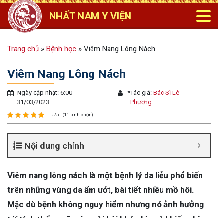
NHẤT NAM Y VIỆN
Trang chủ
»
Bệnh học
»
Viêm Nang Lông Nách
Viêm Nang Lông Nách
Ngày cập nhật: 6:00 -
*
Tác giả:
Bác Sĩ Lê
31/03/2023
Phương
5/5 - (11 bình chọn)
Nội dung chính
Viêm nang lông nách là một bệnh lý da liễu phổ biến
trên những vùng da ẩm ướt, bài tiết nhiều mồ hôi.
Mặc dù bệnh không nguy hiểm nhưng nó ảnh hưởng