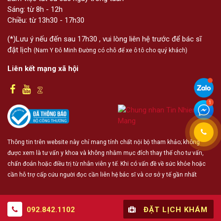
Sáng: từ 8h - 12h
Chiều: từ 13h30 - 17h30
(*)Lưu ý nếu đến sau 17h30 , vui lòng liên hệ trước để bác sĩ
đặt lịch
(Nam Y Đỗ Minh Đường có chỗ để xe ô tô cho quý khách)
Liên kết mạng xã hội
Thông tin trên website này chỉ mang tính chất nội bộ tham khảo; không
được xem là tư vấn y khoa và không nhằm mục đích thay thế cho tư vấn,
chẩn đoán hoặc điều trị từ nhân viên y tế. Khi có vấn đề về sức khỏe hoặc
cần hỗ trợ cấp cứu người đọc cần liên hệ bác sĩ và cơ sở y tế gần nhất
092.842.1102
ĐẶT LỊCH KHÁM
© 2019 - Bản quyền thuộc về
Nhất Nam Y Viện