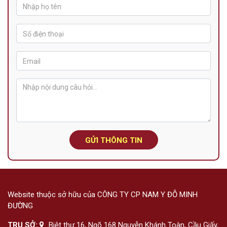
GỬI THÔNG TIN
Website thuộc sở hữu của CÔNG TY CP NAM Y ĐỖ MINH
ĐƯỜNG
TRỤ SỞ:
Biệt thự 16, Ngõ 168 Nguyễn Khánh Toàn, Cầu Giấy,