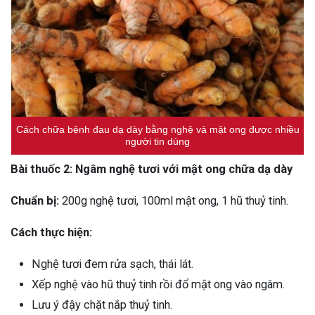
Cách chữa bệnh đau dạ dày bằng nghệ và mật ong được nhiều
người tin dùng
Bài thuốc 2: Ngâm nghệ tươi với mật ong chữa dạ dày
Chuẩn bị:
200g nghệ tươi, 100ml mật ong, 1 hũ thuỷ tinh.
Cách thực hiện:
Nghệ tươi đem rửa sạch, thái lát.
Xếp nghệ vào hũ thuỷ tinh rồi đổ mật ong vào ngâm.
Lưu ý đậy chặt nắp thuỷ tinh.