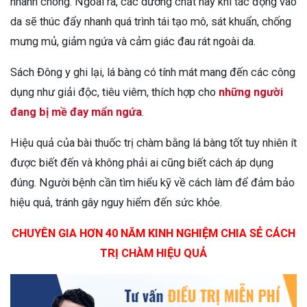
nhanh chóng. Ngoài ra, các dưỡng chất này khi tác động vào
da sẽ thúc đẩy nhanh quá trình tái tạo mô, sát khuẩn, chống
mưng mủ, giảm ngứa và cảm giác đau rát ngoài da.
Sách Đông y ghi lại, lá bàng có tính mát mang đến các công
dụng như giải độc, tiêu viêm, thích hợp cho
những người
đang bị mề đay mẩn ngứa
.
Hiệu quả của bài thuốc trị chàm bằng lá bàng tốt tuy nhiên ít
được biết đến và không phải ai cũng biết cách áp dụng
đúng. Người bệnh cần tìm hiểu kỹ về cách làm để đảm bảo
hiệu quả, tránh gây nguy hiểm đến sức khỏe.
CHUYÊN GIA HƠN 40 NĂM KINH NGHIỆM CHIA SẺ CÁCH
TRỊ CHÀM HIỆU QUẢ