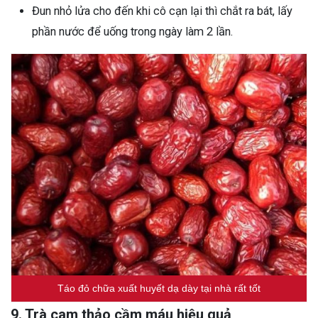
Đun nhỏ lửa cho đến khi cô cạn lại thì chắt ra bát, lấy
phần nước để uống trong ngày làm 2 lần.
Táo đỏ chữa xuất huyết dạ dày tại nhà rất tốt
9. Trà cam thảo cầm máu hiệu quả