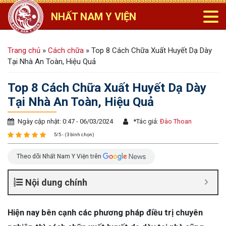
NHẤT NAM Y VIỆN
Trang chủ
»
Cách chữa
»
Top 8 Cách Chữa Xuất Huyết Dạ Dày
Tại Nhà An Toàn, Hiệu Quả
Top 8 Cách Chữa Xuất Huyết Dạ Dày
Tại Nhà An Toàn, Hiệu Quả
Ngày cập nhật: 0:47 - 06/03/2024
*
Tác giả:
Đào Thoan
5/5 - (3 bình chọn)
Theo dõi Nhất Nam Y Viện trên
Nội dung chính
Hiện nay bên cạnh các phương pháp điều trị chuyên