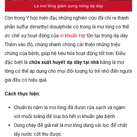
Lá mơ lông giảm sưng nóng dạ dày
Còn trong Y học hiện đại, những nghiên cứu đã chỉ ra thành
phần sulfur dimethyl disulphide có trong lá mơ lông có thể
ức chế sự hoạt động của
vi khuẩn Hp
tồn tại trong dạ dày.
Thêm vào đó, chúng nhanh chóng cải thiện những triệu
chứng của bệnh, giúp hệ tiêu hóa hoạt động tốt hơn. Điều
đặc biệt là
chữa xuất huyết dạ dày tại nhà
bằng lá mơ
lông có thể áp dụng cho mọi đối tượng từ trẻ nhỏ đến người
già đều có hiệu quả.
Cách thực hiện:
Chuẩn bị nắm lá mơ lông đã được rửa sạch và ngâm
với muối loãng để loại bỏ hết vi khuẩn gây bệnh.
Dùng chày để giã nát lá mơ lông dùng vải lọc để chắt
lấy nước cốt thu được.