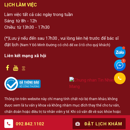
LỊCH LÀM VIỆC
Làm việc tất cả các ngày trong tuần
Sáng: từ 8h - 12h
Chiều: từ 13h30 - 17h30
(*)Lưu ý nếu đến sau 17h30 , vui lòng liên hệ trước để bác sĩ
đặt lịch
(Nam Y Đỗ Minh Đường có chỗ để xe ô tô cho quý khách)
Liên kết mạng xã hội
Thông tin trên website này chỉ mang tính chất nội bộ tham khảo; không
được xem là tư vấn y khoa và không nhằm mục đích thay thế cho tư vấn,
chẩn đoán hoặc điều trị từ nhân viên y tế. Khi có vấn đề về sức khỏe hoặc
cần hỗ trợ cấp cứu người đọc cần liên hệ bác sĩ và cơ sở y tế gần nhất
092.842.1102
ĐẶT LỊCH KHÁM