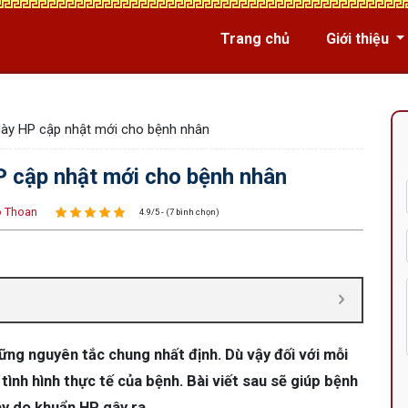
Trang chủ
Giới thiệu
 dày HP cập nhật mới cho bệnh nhân
HP cập nhật mới cho bệnh nhân
 Thoan
4.9/5 - (7 bình chọn)
ững nguyên tắc chung nhất định. Dù vậy đối với mỗi
tình hình thực tế của bệnh. Bài viết sau sẽ giúp bệnh
ày do khuẩn HP gây ra.