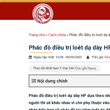
Trang chủ
»
Cách chữa
»
Phác đồ điều trị loét dạ
Phác đồ điều trị loét dạ dày 
Ngày cập nhật: 10:28 - 09/03/2023
*
Tác giả:
Đào
Theo dõi Nhất Nam Y Viện trên
Nội dung chính
Phác đồ điều trị loét dạ dày HP dựa theo nh
người thì sẽ khác nhau vì còn phụ thuộc vào 
nhân hiểu hơn về phác đồ trị viêm loét dạ d