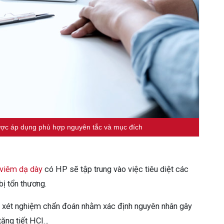
được áp dụng phù hợp nguyên tắc và mục đích
viêm dạ dày
có HP sẽ tập trung vào việc tiêu diệt các
bị tổn thương.
ác xét nghiệm chẩn đoán nhằm xác định nguyên nhân gây
tăng tiết HCl…