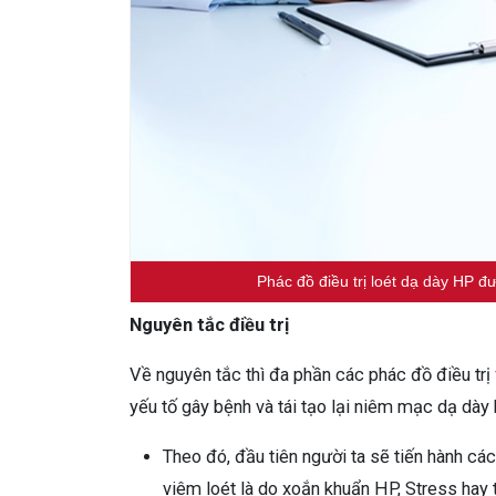
Phác đồ điều trị loét dạ dày HP 
Nguyên tắc điều trị
Về nguyên tắc thì đa phần các phác đồ điều trị
yếu tố gây bệnh và tái tạo lại niêm mạc dạ dày 
Theo đó, đầu tiên người ta sẽ tiến hành c
viêm loét là do xoắn khuẩn HP, Stress hay 