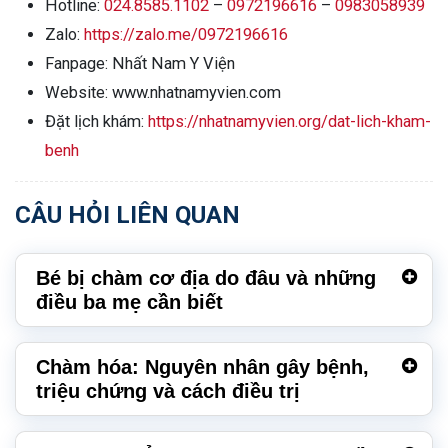
Hotline:
024.8585.1102
–
0972196616
–
0983058939
Zalo:
https://zalo.me/0972196616
Fanpage:
Nhất Nam Y Viện
Website:
www.nhatnamyvien.com
Đặt lịch khám:
https://nhatnamyvien.org/dat-lich-kham-
benh
CÂU HỎI LIÊN QUAN
Bé bị chàm cơ địa do đâu và những
điều ba mẹ cần biết
Chàm hóa: Nguyên nhân gây bệnh,
triệu chứng và cách điều trị