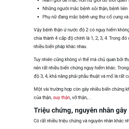
Nam giới dễ mắc hơn nữ giới do thói quen s
Những người mắc bệnh sỏi thận, bệnh liên q
Phụ nữ đang mắc bệnh ung thư cổ cung và
Vậy bệnh thận ứ nước độ 2 có nguy hiểm không?
chia thành 4 cấp độ chính là 1, 2, 3, 4. Trong đ
nhiều biến pháp khác nhau.
Tuy nhiên cũng không vì thế mà chủ quan bởi th
nên rất nhiều biến chứng nguy hiểm khác. Trong 
độ 3, 4, khả năng phải phẫu thuật và mổ là rất c
Một vài trường hợp còn gây nhiều biến chứng k
của thận,
suy thận
, vỡ thận,…
Triệu chứng, nguyên nhân gây
Có rất nhiều triệu chứng và nguyên nhân khác n