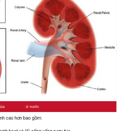
của
bệnh thận
ứ nước
nh cao hơn bao gồm: