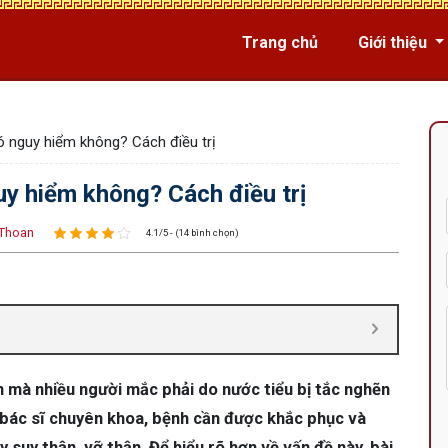
Trang chủ
Giới thiệu
ó nguy hiểm không? Cách điều trị
uy hiểm không? Cách điều trị
Thoan
4.1/5 - (14 bình chọn)
n mà nhiều người mắc phải do nước tiểu bị tắc nghẽn
 bác sĩ chuyên khoa, bệnh cần được khắc phục và
 suy thận, vỡ thận. Để hiểu rõ hơn về vấn đề này, bài