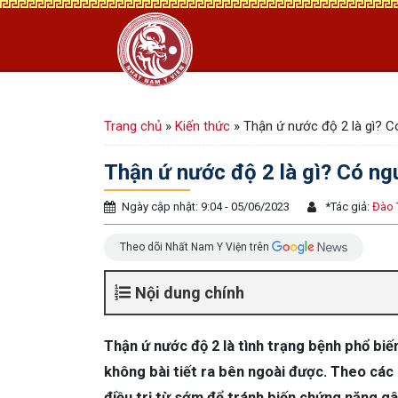
Trang chủ
»
Kiến thức
»
Thận ứ nước độ 2 là gì? C
Thận ứ nước độ 2 là gì? Có ng
Ngày cập nhật: 9:04 - 05/06/2023
*
Tác giả:
Đào 
Theo dõi Nhất Nam Y Viện trên
Nội dung chính
Thận ứ nước độ 2 là tình trạng bệnh phổ biế
không bài tiết ra bên ngoài được. Theo các
điều trị từ sớm để tránh biến chứng nặng gây