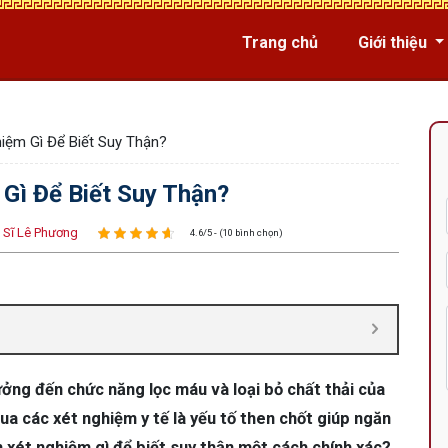
Trang chủ
Giới thiệu
iệm Gì Để Biết Suy Thận?
 Gì Để Biết Suy Thận?
 Sĩ Lê Phương
4.6/5 - (10 bình chọn)
ởng đến chức năng lọc máu và loại bỏ chất thải của
ua các xét nghiệm y tế là yếu tố then chốt giúp ngăn
 xét nghiệm gì để biết suy thận một cách chính xác?