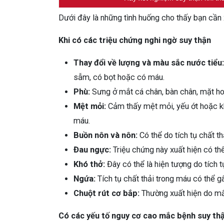
Dưới đây là những tình huống cho thấy bạn cần 
Khi có các triệu chứng nghi ngờ suy thận
Thay đổi về lượng và màu sắc nước tiểu:
sẫm, có bọt hoặc có máu.
Phù:
Sưng ở mắt cá chân, bàn chân, mặt hoặ
Mệt mỏi:
Cảm thấy mệt mỏi, yếu ớt hoặc khó
máu.
Buồn nôn và nôn:
Có thể do tích tụ chất th
Đau ngực:
Triệu chứng này xuất hiện có thể
Khó thở:
Đây có thể là hiện tượng do tích t
Ngứa:
Tích tụ chất thải trong máu có thể g
Chuột rút cơ bắp:
Thường xuất hiện do mất
Có các yếu tố nguy cơ cao mắc bệnh suy th