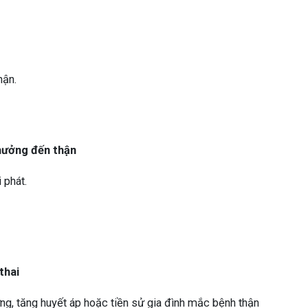
hận.
 hưởng đến thận
 phát.
thai
ng, tăng huyết áp hoặc tiền sử gia đình mắc bệnh thận