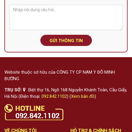
GỬI THÔNG TIN
Website thuộc sở hữu của CÔNG TY CP NAM Y ĐỖ MINH
ĐƯỜNG
TRỤ SỞ:
Biệt thự 16, Ngõ 168 Nguyễn Khánh Toàn, Cầu Giấy,
Hà Nội (Điện thoại:
092.842.1102
) (
Xem bản đồ
)
VỀ CHÚNG TÔI
HỖ TRỢ & CHÍNH SÁCH