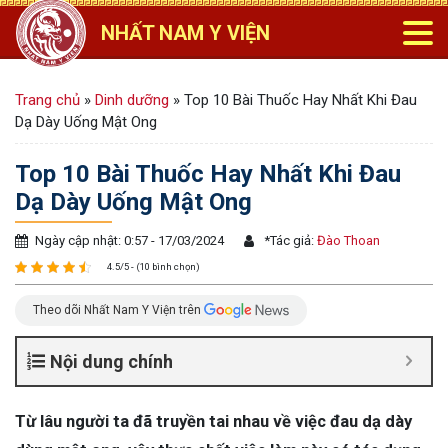
NHẤT NAM Y VIỆN
Trang chủ
»
Dinh dưỡng
»
Top 10 Bài Thuốc Hay Nhất Khi Đau
Dạ Dày Uống Mật Ong
Top 10 Bài Thuốc Hay Nhất Khi Đau
Dạ Dày Uống Mật Ong
Ngày cập nhật: 0:57 - 17/03/2024
*
Tác giả:
Đào Thoan
4.5/5 - (10 bình chọn)
Theo dõi Nhất Nam Y Viện trên
Nội dung chính
Từ lâu người ta đã truyền tai nhau về việc đau dạ dày