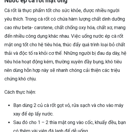
Nước ép cà rốt mật ong
Cá rốt là thực phẩm tốt cho sức khỏe, được nhiều người
yêu thích. Trong cà rốt có chứa hàm lượng chất dinh dưỡng
cao như beta- carotene, chất chống oxy hóa, chất xơ, mang
đến nhiều công dụng khác nhau. Việc uống nước ép cà rốt
mật ong tốt cho hệ tiêu hóa, thúc đẩy quá trình loại bỏ chất
thải và độc tố ra khỏi cơ thể. Những người bị đau dạ dày, hệ
tiêu hóa hoạt động kém, thường xuyên đầy bụng, khó tiêu
nên dùng hỗn hợp này sẽ nhanh chóng cải thiện các triệu
chứng khó chịu.
Cách thực hiện:
Bạn dùng 2 củ cà rốt gọt vỏ, rửa sạch và cho vào máy
xay để ép lấy nước.
Sau đó cho 1 – 2 thìa mật ong vào cốc, khuấy đều, bạn
có thêm vài viên đá lạnh để dễ uống.