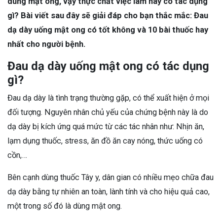
dùng mật ong, vậy thực chất việc làm này có tác dụng
gì? Bài viết sau đây sẽ giải đáp cho bạn thắc mắc: Đau
dạ dày uống mật ong có tốt không và 10 bài thuốc hay
nhất cho người bệnh.
Đau dạ dày uống mật ong có tác dụng
gì?
Đau dạ dày là tình trạng thường gặp, có thể xuất hiện ở mọi
đối tượng. Nguyên nhân chủ yếu của chứng bệnh này là do
dạ dày bị kích ứng quá mức từ các tác nhân như: Nhịn ăn,
lạm dụng thuốc, stress, ăn đồ ăn cay nóng, thức uống có
cồn,…
Bên cạnh dùng thuốc Tây y, dân gian có nhiều mẹo chữa đau
dạ dày bằng tự nhiên an toàn, lành tính và cho hiệu quả cao,
một trong số đó là dùng mật ong.