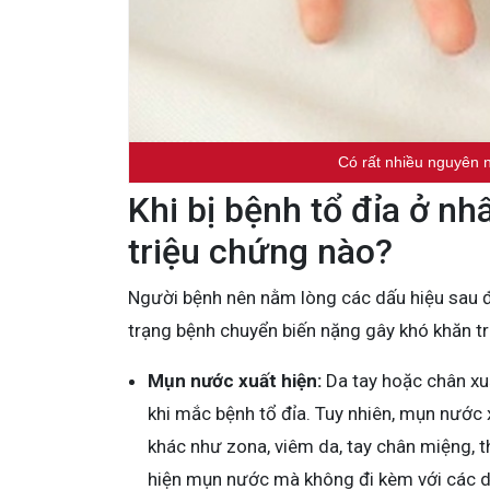
Có rất nhiều nguyên n
Khi bị bệnh tổ đỉa ở nh
triệu chứng nào?
Người bệnh nên nằm lòng các dấu hiệu sau 
trạng bệnh chuyển biến nặng gây khó khăn tro
Mụn nước xuất hiện:
Da tay hoặc chân xu
khi mắc bệnh tổ đỉa. Tuy nhiên, mụn nước 
khác như zona, viêm da, tay chân miệng, t
hiện mụn nước mà không đi kèm với các dấu