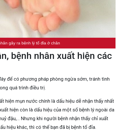
hân gây ra bệnh lý tổ đỉa ở chân
ân, bệnh nhân xuất hiện các
đây để có phương pháp phòng ngừa sớm, tránh tình
ng quá trình điều trị.
ất hiện mụn nước chính là dấu hiệu dễ nhận thấy nhất
xuất hiện còn là dấu hiệu của một số bệnh lý ngoài da
huỷ đậu,… Nhưng khi người bệnh nhận thấy chỉ xuất
 hiệu khác, thì có thể bạn đã bị bệnh tổ đỉa.