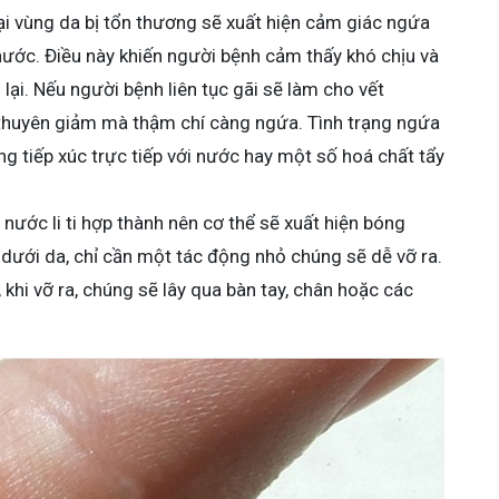
ại vùng da bị tổn thương sẽ xuất hiện cảm giác ngứa
 nước. Điều này khiến người bệnh cảm thấy khó chịu và
i lại. Nếu người bệnh liên tục gãi sẽ làm cho vết
thuyên giảm mà thậm chí càng ngứa. Tình trạng ngứa
g tiếp xúc trực tiếp với nước hay một số hoá chất tẩy
nước li ti hợp thành nên cơ thể sẽ xuất hiện bóng
ưới da, chỉ cần một tác động nhỏ chúng sẽ dễ vỡ ra.
 khi vỡ ra, chúng sẽ lây qua bàn tay, chân hoặc các