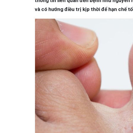
thông tin liên quan đến bệnh như nguyên 
và có hướng điều trị kịp thời để hạn chế t