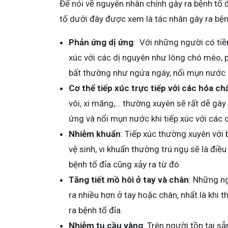
Để nói về nguyên nhân chính gây ra bệnh tổ đ
tố dưới đây được xem là tác nhân gây ra bện
Phản ứng dị ứng
: Với những người có tiền
xúc với các dị nguyên như lông chó mèo, p
bất thường như ngứa ngáy, nổi mụn nước d
Cơ thể tiếp xúc trực tiếp với các hóa ch
vôi, xi măng,… thường xuyên sẽ rất dễ gây 
ứng và nổi mụn nước khi tiếp xúc với các 
Nhiễm khuẩn
: Tiếp xúc thường xuyên với
vệ sinh, vi khuẩn thường trú ngụ sẽ là điều
bệnh tổ đỉa cũng xảy ra từ đó.
Tăng tiết mồ hôi ở tay và chân
: Những n
ra nhiều hơn ở tay hoặc chân, nhất là khi t
ra bệnh tổ đỉa.
Nhiễm tụ cầu vàng
: Trên người tồn tại sẵ