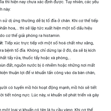
ỉa thì hiện nay chưa xác định được. Tuy nhiên, các yếu
h này:
 sử dị ứng thường dễ bị tổ đỉa ở chân. Khi cơ thể tiếp
hấn hoa,… thì sẽ lập tức xuất hiện một số dấu hiệu
o cơ thể giải phóng ra histamin.
ất
: Tiếp xúc trực tiếp với một số hoá chất như xăng,
ra bệnh tổ đỉa. Không chỉ dừng lại ở đó, da sẽ bị kích
chất tẩy rửa, thuốc tẩy hoặc xà phòng,…
 bùn đất, nguồn nước bị ô nhiễm hoặc những nơi mất
 kiện thuận lợi để vi khuẩn tấn công vào da bàn chân,
gười có tuyến mồ hôi hoạt động mạnh, mồ hôi sẽ tiết
hời tiết nóng nực. Lúc này, vi khuẩn sẽ phát triển và gây
n một loại vi khuẩn có tên là tụ cầu vàng. Khi cơ thể