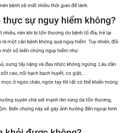
, nên bệnh sẽ mất nhiều thời gian để lành.
ó thực sự nguy hiểm không?
hiều, nên khi bị tổn thương do bệnh tổ đỉa, trẻ lại
ớn là một căn bệnh không quá nguy hiểm. Tuy nhiên, đối
heo một số biến chứng nguy hiểm như:
ứ mủ, sưng tấy nặng và đau nhức không ngừng. Lâu dần
sốt cao, nổi hạch bạch huyết, co giật,…
 mọc ở ngón chân, ngón tay thì rất có thể khiến móng
 thường xuyên chà xát mạnh lên vùng da tổn thương,
cộm. Biến chứng này sẽ gây ảnh hưởng đến ngoại hình
ữa khỏi được không?