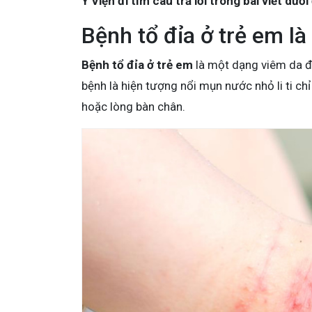
Y Viện đi tìm câu trả lời trong bài viết dưới
Bệnh tổ đỉa ở trẻ em là
Bệnh tổ đỉa ở trẻ em
là một dạng viêm da đặ
bệnh là hiện tượng nổi mụn nước nhỏ li ti ch
hoặc lòng bàn chân.