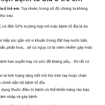
ỉa ở trẻ em
. Tuy nhiên, trong số đó chúng ta không
như sau:
ế, có đến 50% trường hợp trẻ mắc bệnh tổ đỉa là do
 tiếp xúc gần với vi khuẩn trong đất hay nước bẩn,
bẩn, phấn hoa,… sẽ có nguy cơ bị viêm nhiễm gây mắc
bệnh hen suyễn hay có sức đề kháng yếu,… thì rất có
ản là tình trạng tăng tiết mồ hôi trên tay hoặc chân.
chính dẫn tới bệnh tổ đỉa.
 dụng thuốc điều trị bệnh có thể khiến hàng rào bảo
 xâm nhập và gây bệnh.