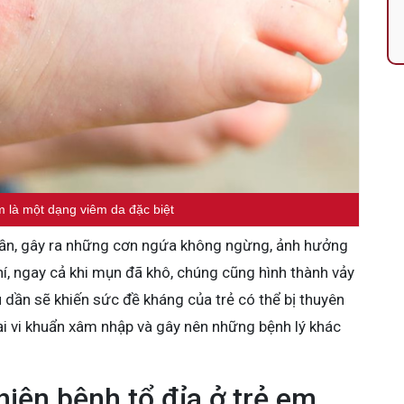
m là một dạng viêm da đặc biệt
uần, gây ra những cơn ngứa không ngừng, ảnh hưởng
í, ngay cả khi mụn đã khô, chúng cũng hình thành vảy
 dần sẽ khiến sức đề kháng của trẻ có thể bị thuyên
ại vi khuẩn xâm nhập và gây nên những bệnh lý khác
iện bệnh tổ đỉa ở trẻ em