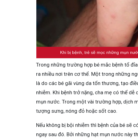
Khi bị bệnh, trẻ sẽ mọc những mụn nướ
Trong những trường hợp bé mắc bệnh tổ đỉa 
ra nhiều nơi trên cơ thể. Một trong những ng
là do các bé gãi vùng da tổn thương, tạo điều
nhiễm. Khi bệnh trở nặng, cha mẹ có thể dễ 
mụn nước. Trong một vài trường hợp, dịch mủ
tượng sưng, nóng đỏ hoặc sốt cao.
Nếu không bị bội nhiễm thì bệnh của bé sẽ có
ngay sau đó. Bởi những hạt mụn nước này th