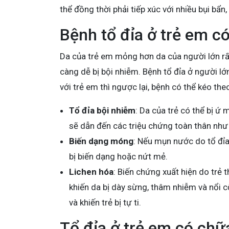
thể đồng thời phải tiếp xúc với nhiều bụi bẩn
Bệnh tổ đỉa ở trẻ em c
Da của trẻ em mỏng hơn da của người lớn rất n
càng dễ bị bội nhiễm. Bệnh tổ đỉa ở người l
với trẻ em thì ngược lại, bệnh có thể kéo t
Tổ đỉa bội nhiễm
: Da của trẻ có thể bị 
sẽ dẫn đến các triệu chứng toàn thân như 
Biến dạng móng
: Nếu mụn nước do tổ đỉa
bị biến dạng hoặc nứt mẻ.
Lichen hóa
: Biến chứng xuất hiện do trẻ
khiến da bị dày sừng, thâm nhiễm và nổi 
và khiến trẻ bị tự ti.
Tổ đỉa ở trẻ em có ch