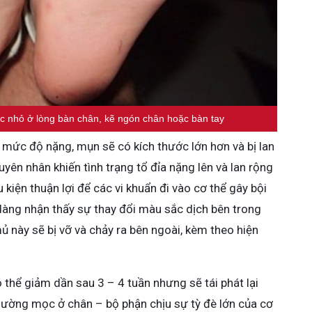
c nhỏ ở lòng bàn chân, kẽ ngón chân hoặc bàn tay
mức độ nặng, mụn sẽ có kích thước lớn hơn và bị lan
uyên nhân khiến tình trạng tổ đỉa nặng lên và lan rộng
 kiện thuận lợi để các vi khuẩn đi vào cơ thể gây bội
dàng nhận thấy sự thay đổi màu sắc dịch bên trong
 này sẽ bị vỡ và chảy ra bên ngoài, kèm theo hiện
 thể giảm dần sau 3 – 4 tuần nhưng sẽ tái phát lại
ường mọc ở chân – bộ phận chịu sự tỳ đè lớn của cơ