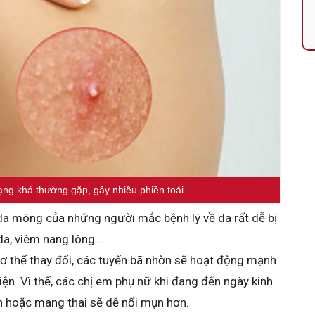
ạng khá thường gặp, gây nhiều phiền toái
a mông của những người mắc bệnh lý về da rất dễ bị
 da, viêm nang lông…
 cơ thể thay đổi, các tuyến bã nhờn sẽ hoạt động mạnh
iện. Vì thế, các chị em phụ nữ khi đang đến ngày kinh
nh hoặc mang thai sẽ dễ nổi mụn hơn.