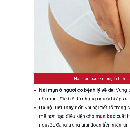
Nổi mụn bọc ở mông là tình tr
Nổi mụn ở người có bệnh lý về da:
Vùng d
nổi mụn, đặc biệt là những người bị áp xe
Do nội tiết thay đổi:
Khi nội tiết tố trong
mẽ hơn, tạo điều kiện cho
mụn bọc
xuất h
nguyệt, đang trong giai đoạn tiền mãn ki