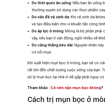
Do thói quen ăn uống:
Nếu bạn ăn uống bừ
thường xuyên sử dụng các thực phẩm cay 
Do vấn đề vệ sinh da:
Khi vệ sinh da không
và tạo điều kiện cho vi khuẩn tấn công hì
Do áp lực ở mông:
Mông là bộ phận phải ch
vậy, nếu bạn ít vận động, ngồi nhiều sẽ kh
Do căng thẳng kéo dài:
Nguyên nhân này c
cơ nổi mụn.
Khi xuất hiện mụn bọc ở mông, bạn sẽ có cảm
rất lớn đến chất lượng cuộc sống của bạn. T
xử lý mụn bọc tại nhà vì dễ gặp phải nguy cơ
Tham khảo :
Có nên nặn mụn bọc không
?
Cách trị mụn bọc ở mô