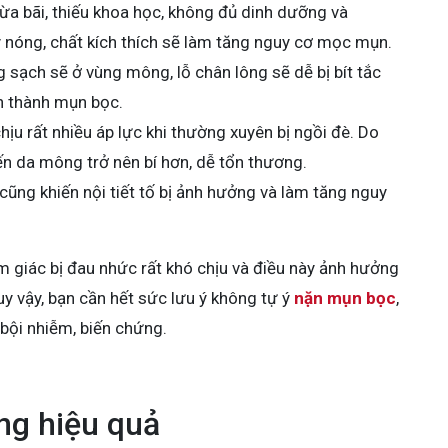
a bãi, thiếu khoa học, không đủ dinh dưỡng và
nóng, chất kích thích sẽ làm tăng nguy cơ mọc mụn.
 sạch sẽ ở vùng mông, lỗ chân lông sẽ dễ bị bít tắc
nh thành mụn bọc.
ịu rất nhiều áp lực khi thường xuyên bị ngồi đè. Do
iến da mông trở nên bí hơn, dễ tổn thương.
ũng khiến nội tiết tố bị ảnh hưởng và làm tăng nguy
 giác bị đau nhức rất khó chịu và điều này ảnh hưởng
uy vậy, bạn cần hết sức lưu ý không tự ý
nặn mụn bọc
,
 bội nhiễm, biến chứng.
ng hiệu quả