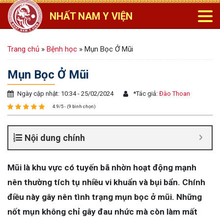
NHẤT NAM Y VIỆN
Trang chủ
»
Bệnh học
»
Mụn Bọc Ở Mũi
Mụn Bọc Ở Mũi
Ngày cập nhật: 10:34 - 25/02/2024
*
Tác giả:
Đào Thoan
4.9/5 - (9 bình chọn)
Nội dung chính
Mũi là khu vực có tuyến bã nhờn hoạt động mạnh
nên thường tích tụ nhiều vi khuẩn và bụi bẩn. Chính
điều này gây nên tình trạng mụn bọc ở mũi. Những
nốt mụn không chỉ gây đau nhức mà còn làm mất