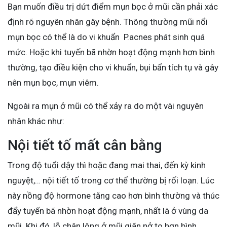
Bạn muốn điều trị dứt điểm mụn bọc ở mũi cần phải xác
định rõ nguyên nhân gây bệnh. Thông thường mũi nổi
mụn bọc có thể là do vi khuẩn P.acnes phát sinh quá
mức. Hoặc khi tuyến bã nhờn hoạt động mạnh hơn bình
thường, tạo điều kiện cho vi khuẩn, bụi bẩn tích tụ và gây
nên mụn bọc, mụn viêm.
Ngoài ra mụn ở mũi có thể xảy ra do một vài nguyên
nhân khác như:
Nội tiết tố mất cân bằng
Trong độ tuổi dậy thì hoặc đang mai thai, đến kỳ kinh
nguyệt,… nội tiết tố trong cơ thể thường bị rối loạn. Lúc
này nồng độ hormone tăng cao hơn bình thường và thúc
đẩy tuyến bã nhờn hoạt động mạnh, nhất là ở vùng da
mũi. Khi đó, lỗ chân lông ở mũi giãn nở to hơn bình