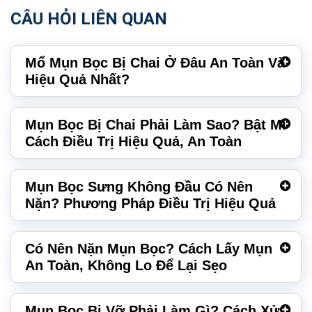
CÂU HỎI LIÊN QUAN
Mổ Mụn Bọc Bị Chai Ở Đâu An Toàn Và
Hiệu Quả Nhất?
Mụn Bọc Bị Chai Phải Làm Sao? Bật Mí
Cách Điều Trị Hiệu Quả, An Toàn
Mụn Bọc Sưng Không Đầu Có Nên
Nặn? Phương Pháp Điều Trị Hiệu Quả
Có Nên Nặn Mụn Bọc? Cách Lấy Mụn
An Toàn, Không Lo Để Lại Sẹo
Mụn Bọc Bị Vỡ Phải Làm Gì? Cách Xử