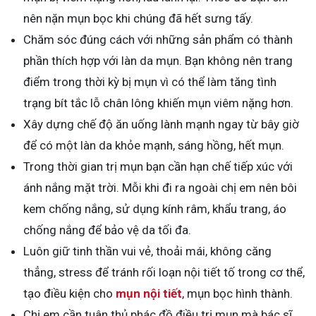
nên nặn mụn bọc khi chúng đã hết sưng tấy.
Chăm sóc đúng cách với những sản phẩm có thành
phần thích hợp với làn da mụn. Bạn không nên trang
điểm trong thời kỳ bị mụn vì có thể làm tăng tình
trạng bít tắc lỗ chân lông khiến mụn viêm nặng hơn.
Xây dựng chế độ ăn uống lành mạnh ngay từ bây giờ
để có một làn da khỏe mạnh, sáng hồng, hết mụn.
Trong thời gian trị mụn bạn cần hạn chế tiếp xúc với
ánh nắng mặt trời. Mỗi khi đi ra ngoài chị em nên bôi
kem chống nắng, sử dụng kính râm, khẩu trang, áo
chống nắng để bảo vệ da tối đa.
Luôn giữ tinh thần vui vẻ, thoải mái, không căng
thẳng, stress để tránh rối loạn nội tiết tố trong cơ thể,
tạo điều kiện cho
mụn nội tiết
, mụn bọc hình thành.
Chị em cần tuân thủ phác đồ điều trị mụn mà bác sĩ