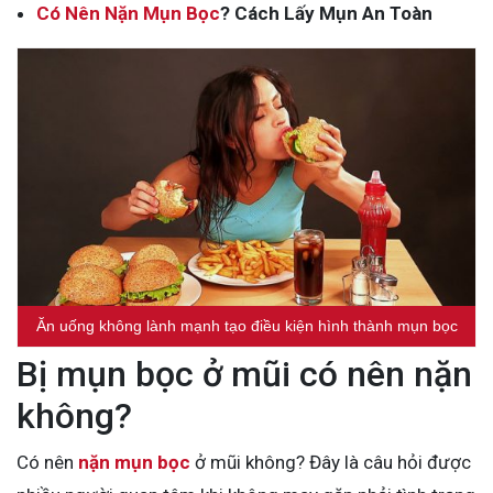
Có Nên Nặn Mụn Bọc
? Cách Lấy Mụn An Toàn
Ăn uống không lành mạnh tạo điều kiện hình thành mụn bọc
Bị mụn bọc ở mũi có nên nặn
không?
Có nên
nặn mụn bọc
ở mũi không? Đây là câu hỏi được