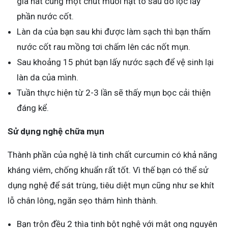
giã nát cùng một chút muối hạt to sau đó lọc lấy
phần nước cốt.
Làn da của bạn sau khi được làm sạch thì bạn thấm
nước cốt rau mồng tơi chấm lên các nốt mụn.
Sau khoảng 15 phút bạn lấy nước sạch để vệ sinh lại
làn da của mình.
Tuần thực hiện từ 2-3 lần sẽ thấy mụn bọc cải thiện
đáng kể.
Sử dụng nghệ chữa mụn
Thành phần của nghệ là tinh chất curcumin có khả năng
kháng viêm, chống khuẩn rất tốt. Vì thế bạn có thể sử
dụng nghệ để sát trùng, tiêu diệt mụn cũng như se khít
lỗ chân lông, ngăn sẹo thâm hình thành.
Bạn trộn đều 2 thìa tinh bột nghệ với mật ong nguyên