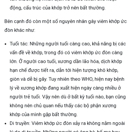
động, cấu trúc của khớp trở nên bất thường.
Bên cạnh đó còn một số nguyên nhân gây viêm khớp ức
đòn khác như:
Tuổi tác: Những người tuổi càng cao, khả năng bị các
vấn đề về khớp, trong đó có viêm khớp ức đòn càng
lớn. Ở người cao tuổi, xương dần lão hóa, dịch khớp
hạn chế được tiết ra, dẫn tới hiện tượng khô khớp,
giòn và dễ bị gãy. Tuy nhiên theo WHO, hiện nay bệnh
lý về xương khớp đang xuất hiện ngày càng nhiều ở
người trẻ tuổi. Vậy nên dù ở bất kỳ tuổi nào, bạn cũng
không nên chủ quan nếu thấy các bộ phận xương
khớp của mình gặp bất thường.
Di truyền: Viêm khớp ức đòn xảy ra không nằm ngoài
lý do di truyền. Những người có ông bà, bố mẹ hay