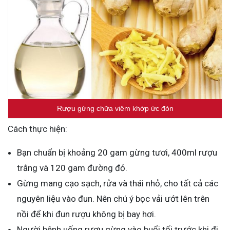
Rượu gừng chữa viêm khớp ức đòn
Cách thực hiện:
Bạn chuẩn bị khoảng 20 gam gừng tươi, 400ml rượu
trắng và 120 gam đường đỏ.
Gừng mang cạo sạch, rửa và thái nhỏ, cho tất cả các
nguyên liệu vào đun. Nên chú ý bọc vải ướt lên trên
nồi để khi đun rượu không bị bay hơi.
Người bệnh uống rượu gừng vào buổi tối trước khi đi