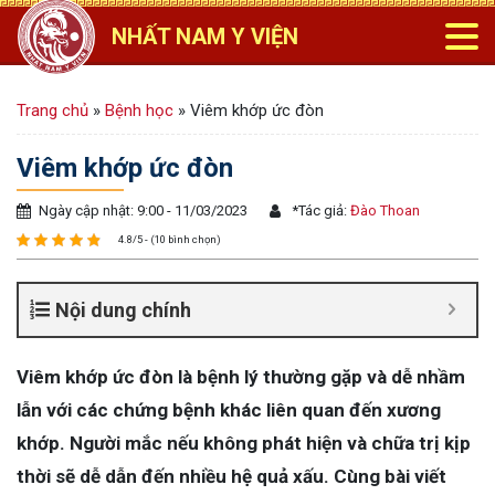
NHẤT NAM Y VIỆN
Trang chủ
»
Bệnh học
»
Viêm khớp ức đòn
Viêm khớp ức đòn
Ngày cập nhật: 9:00 - 11/03/2023
*
Tác giả:
Đào Thoan
4.8/5 - (10 bình chọn)
Nội dung chính
Viêm khớp ức đòn là bệnh lý thường gặp và dễ nhầm
lẫn với các chứng bệnh khác liên quan đến xương
khớp. Người mắc nếu không phát hiện và chữa trị kịp
thời sẽ dễ dẫn đến nhiều hệ quả xấu. Cùng bài viết