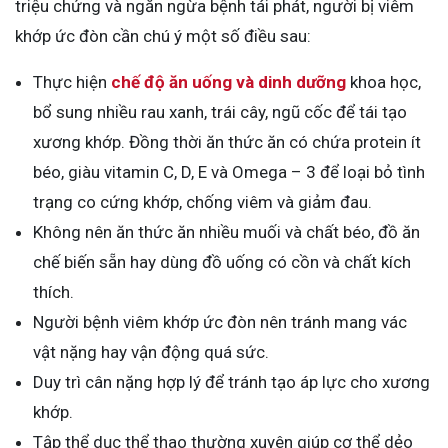
triệu chứng và ngăn ngừa bệnh tái phát, người bị viêm
khớp ức đòn cần chú ý một số điều sau:
Thực hiện
chế độ ăn uống và dinh dưỡng
khoa học,
bổ sung nhiều rau xanh, trái cây, ngũ cốc để tái tạo
xương khớp. Đồng thời ăn thức ăn có chứa protein ít
béo, giàu vitamin C, D, E và Omega – 3 để loại bỏ tình
trạng co cứng khớp, chống viêm và giảm đau.
Không nên ăn thức ăn nhiều muối và chất béo, đồ ăn
chế biến sẵn hay dùng đồ uống có cồn và chất kích
thích.
Người bệnh viêm khớp ức đòn nên tránh mang vác
vật nặng hay vận động quá sức.
Duy trì cân nặng hợp lý để tránh tạo áp lực cho xương
khớp.
Tập thể dục thể thao thường xuyên giúp cơ thể dẻo