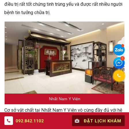
điều trị rất tốt chứng tinh trùng yếu và được rất nhiều người
bệnh tin tưởng chữa trị.
Nhất Nam Y Viện
Cơ sở vật chất tại Nhất Nam Y Viện vô cùng đầy đủ với hệ
thống phòng thuốc, sảnh chờ, phòng khám, trung tâm điều
092.842.1102
ĐẶT LỊCH KHÁM
trị. Tất cả đều được trang bị đồ đạc chuyên dụng tiên tiến,