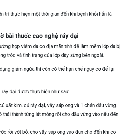
n trì thực hiện một thời gian đến khi bệnh khỏi hẳn là
ờ bài thuốc cao nghệ ráy dại
trường hợp viêm da cơ địa mãn tính để làm mềm lớp da bị
ng tróc và tình trạng của lớp dày sừng bên ngoài.
dụng giảm ngứa thì còn có thể hạn chế nguy cơ để lại
 ráy dại được thực hiện như sau:
ủ uất kim, củ ráy dại, vẩy sáp ong và 1 chén dầu vừng.
 thái thành từng lát mỏng rồi cho dầu vừng vào nấu đến
ớc rồi vớt bỏ, cho vẩy sáp ong vào đun cho đến khi cô