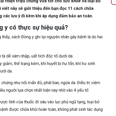
i thiện triệu chứng vừa tốt cho sức khỏe và loại bỏ
viết này sẽ giới thiệu đến bạn đọc 11 cách chữa
g các lưu ý đi kèm khi áp dụng đảm bảo an toàn.
 y có thực sự hiệu quả?
 thấy, sách Đông y ghi lại nguyên nhân gây bệnh là do hai
 tà dễ xâm nhập, uất tích độc tố dưới da.
 giảm, thể trạng kém, khí huyết bị hư tổn, khí hư sinh
dưới da.
ệu chứng như nổi mẩn đỏ, phát ban, ngứa da. Điều trị viêm
ều người lựa chọn nhất hiện nay nhờ vào 4 yếu tố:
Dược tính của thuốc đi sâu vào lục phủ ngũ tạng, loại bỏ
 bệnh được chữa khỏi hoàn toàn, không phát sinh tác dụng