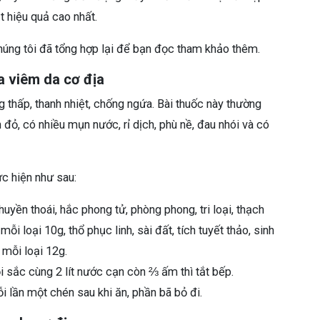
t hiệu quả cao nhất.
chúng tôi đã tổng hợp lại để bạn đọc tham khảo thêm.
a viêm da cơ địa
 thấp, thanh nhiệt, chống ngứa. Bài thuốc này thường
ỏ, có nhiều mụn nước, rỉ dịch, phù nề, đau nhói và có
ực hiện như sau:
huyền thoái, hắc phong tử, phòng phong, tri loại, thạch
mỗi loại 10g, thổ phục linh, sài đất, tích tuyết thảo, sinh
 mỗi loại 12g.
i sắc cùng 2 lít nước cạn còn ⅔ ấm thì tắt bếp.
i lần một chén sau khi ăn, phần bã bỏ đi.