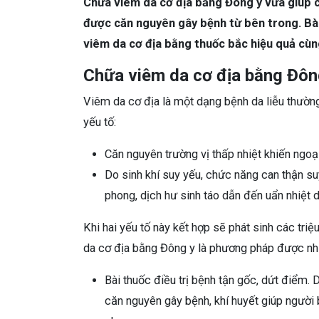
Chữa viêm da cơ địa bằng Đông y vừa giúp cả
được căn nguyên gây bệnh từ bên trong. Bài 
viêm da cơ địa bằng thuốc bắc hiệu quả cùn
Chữa viêm da cơ địa bằng Đông
Viêm da cơ địa là một dạng bệnh da liễu thường
yếu tố:
Căn nguyên trường vị thấp nhiệt khiến ngoại
Do sinh khí suy yếu, chức năng can thận suy
phong, dịch hư sinh táo dẫn đến uẩn nhiệt 
Khi hai yếu tố này kết hợp sẽ phát sinh các tri
da cơ địa bằng Đông y là phương pháp được nhi
Bài thuốc điều trị bệnh tận gốc, dứt điểm. 
căn nguyên gây bệnh, khí huyết giúp người