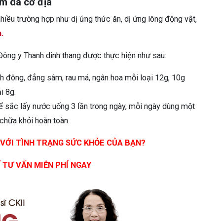
êm da cơ địa
hiều trường hợp như dị ứng thức ăn, dị ứng lông động vật,
a.
ông y Thanh dinh thang được thực hiện như sau:
ch đông, đẳng sâm, rau má, ngân hoa mỗi loại 12g, 10g
ại 8g.
sắc lấy nước uống 3 lần trong ngày, mỗi ngày dùng một
 chữa khỏi hoàn toàn.
 VỚI TÌNH TRẠNG SỨC KHỎE CỦA BẠN?
Ĩ TƯ VẤN MIỄN PHÍ NGAY