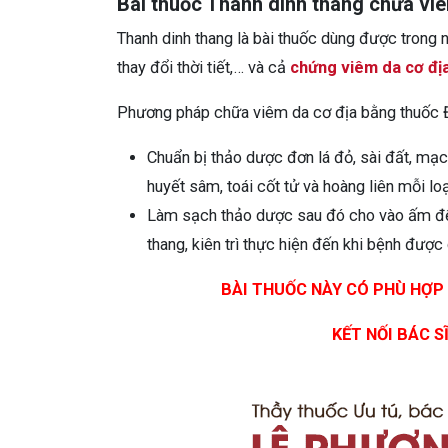
Bài thuốc Thanh dinh thang chữa vi
Thanh dinh thang là bài thuốc dùng được trong n
thay đổi thời tiết,… và cả
chứng viêm da cơ đị
Phương pháp chữa viêm da cơ địa bằng thuốc Đ
Chuẩn bị thảo dược đơn lá đỏ, sài đất, mạ
huyết sâm, toái cốt tử và hoàng liên mỗi lo
Làm sạch thảo dược sau đó cho vào ấm để 
thang, kiên trì thực hiện đến khi bệnh được
BÀI THUỐC NÀY CÓ PHÙ HỢP
KẾT NỐI BÁC S