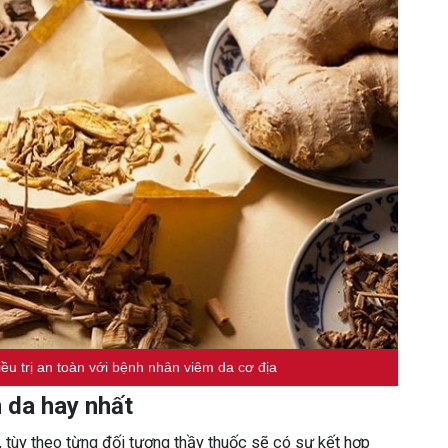
u trị an toàn với bệnh nhân viêm da cơ địa
 da hay nhất
u, tùy theo từng đối tượng thầy thuốc sẽ có sự kết hợp