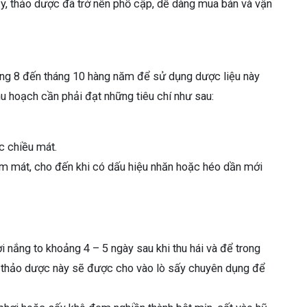
vậy, thảo dược đã trở nên phổ cập, dễ dàng mua bán và vận
áng 8 đến tháng 10 hàng năm để sử dụng dược liệu này
hu hoạch cần phải đạt những tiêu chí như sau:
c chiều mát.
âm mát, cho đến khi có dấu hiệu nhăn hoặc héo dần mới
i nắng to khoảng 4 – 5 ngày sau khi thu hái và để trong
, thảo dược này sẽ được cho vào lò sấy chuyên dụng để