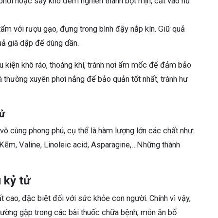
 phơi hoặc sấy khô đem nghiền thành bột mịn, cất vào hũ
ẩm với rượu gạo, đựng trong bình đậy nắp kín. Giữ quả
uả giã dập để dùng dần.
u kiện khô ráo, thoáng khí, tránh nơi ẩm mốc để đảm bảo
và thường xuyên phơi nắng để bảo quản tốt nhất, tránh hư
tử
vô cùng phong phú, cụ thể là hàm lượng lớn các chất như:
t, Kẽm, Valine, Linoleic acid, Asparagine,…Những thành
 kỷ tử
rất cao, đặc biệt đối với sức khỏe con người. Chính vì vậy,
thường gặp trong các bài thuốc chữa bệnh, món ăn bổ