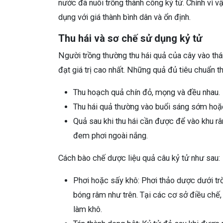
nước đã nuôi trồng thành công kỷ tử. Chính vì 
dụng với giá thành bình dân và ổn định.
Thu hái và sơ chế sử dụng kỷ tử
Người trồng thường thu hái quả của cây vào th
đạt giá trị cao nhất. Những quả đủ tiêu chuẩn t
Thu hoạch quả chín đỏ, mọng và đều nhau.
Thu hái quả thường vào buổi sáng sớm hoặ
Quả sau khi thu hái cần được để vào khu r
đem phơi ngoài nắng.
Cách bào chế dược liệu quả câu kỷ tử như sau:
Phơi hoặc sấy khô: Phơi thảo dược dưới trờ
bóng râm như trên. Tại các cơ sở điều chế
làm khô.