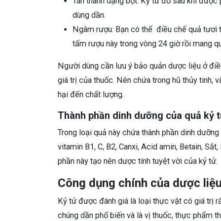
Tán thành dạng bột: Kỷ tử đỏ sau khi được
dùng dần.
Ngâm rượu: Bạn có thể điều chế quả tươi t
tẩm rượu này trong vòng 24 giờ rồi mang q
Người dùng cần lưu ý bảo quản dược liệu ở điề
giá trị của thuốc. Nên chứa trong hũ thủy tinh, 
hại đến chất lượng.
Thành phần dinh dưỡng của quả kỷ 
Trong loại quả này chứa thành phần dinh dưỡng 
vitamin B1, C, B2, Canxi, Acid amin, Betain, Sắ
phần này tạo nên dược tính tuyệt vời của kỷ tử.
Công dụng chính của dược liệu
Kỷ tử được đánh giá là loại thực vật có giá trị 
chúng dần phổ biến và là vị thuốc, thực phẩm 