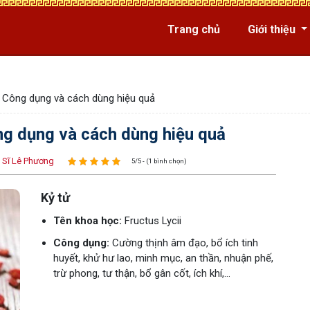
Trang chủ
Giới thiệu
 Công dụng và cách dùng hiệu quả
ng dụng và cách dùng hiệu quả
 Sĩ Lê Phương
5/5 - (1 bình chọn)
Kỷ tử
Tên khoa học:
Fructus Lycii
Công dụng:
Cường thịnh âm đạo, bổ ích tinh
huyết, khử hư lao, minh mục, an thần, nhuận phế,
trừ phong, tư thận, bổ gân cốt, ích khí,…