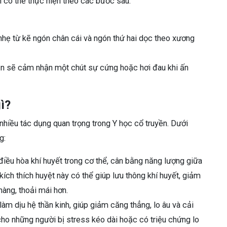
ạn có thể thực hiện theo các bước sau:
nhẹ từ kẽ ngón chân cái và ngón thứ hai dọc theo xương
n sẽ cảm nhận một chút sự cứng hoặc hơi đau khi ấn
ì?
nhiều tác dụng quan trọng trong Y học cổ truyền. Dưới
g:
iều hòa khí huyết trong cơ thể, cân bằng năng lượng giữa
kích thích huyệt này có thể giúp lưu thông khí huyết, giảm
hàng, thoải mái hơn.
àm dịu hệ thần kinh, giúp giảm căng thẳng, lo âu và cải
 cho những người bị stress kéo dài hoặc có triệu chứng lo