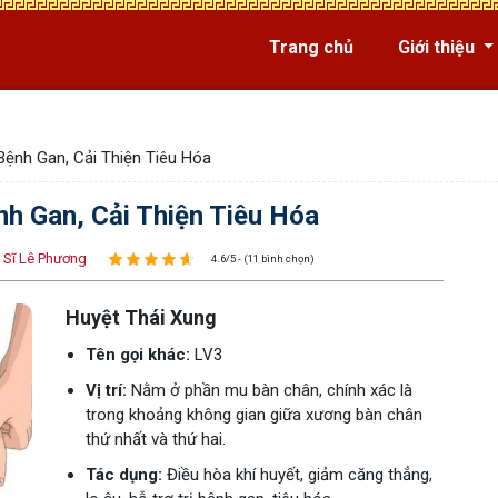
Trang chủ
Giới thiệu
 Bệnh Gan, Cải Thiện Tiêu Hóa
nh Gan, Cải Thiện Tiêu Hóa
 Sĩ Lê Phương
4.6/5 - (11 bình chọn)
Huyệt Thái Xung
Tên gọi khác:
LV3
Vị trí:
Nằm ở phần mu bàn chân, chính xác là
trong khoảng không gian giữa xương bàn chân
thứ nhất và thứ hai.
Tác dụng:
Điều hòa khí huyết, giảm căng thẳng,