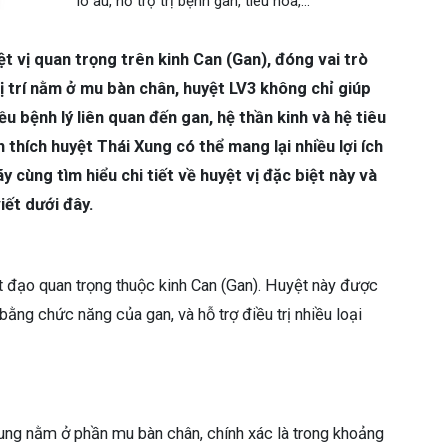
lo âu, hỗ trợ trị bệnh gan, tiêu hóa,...
 vị quan trọng trên kinh Can (Gan), đóng vai trò
vị trí nằm ở mu bàn chân, huyệt LV3 không chỉ giúp
ều bệnh lý liên quan đến gan, hệ thần kinh và hệ tiêu
ch thích huyệt Thái Xung có thể mang lại nhiều lợi ích
y cùng tìm hiểu chi tiết về huyệt vị đặc biệt này và
iết dưới đây.
t đạo quan trọng thuộc kinh Can (Gan). Huyệt này được
 bằng chức năng của gan, và hỗ trợ điều trị nhiều loại
Xung nằm ở phần mu bàn chân, chính xác là trong khoảng