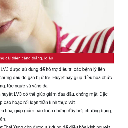
ng cải thiện căng thẳng, lo âu
LV3 được sử dụng để hỗ trợ điều trị các bệnh lý liên
chứng đau do gan bị ứ trệ. Huyệt này giúp điều hòa chức
ng, tức ngực và vàng da.
h huyệt LV3 có thể giúp giảm đau đầu, chóng mặt. Đặc
p cao hoặc rối loạn thần kinh thực vật.
êu hóa, giúp giảm các triệu chứng đầy hơi, chướng bụng,
 ăn.
ệt Thái Xung còn được sử dụng để điều hòa kinh nguyệt,