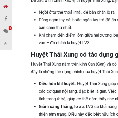
Để xác định chính xác vị trí huyệt Thái Xung, b
Ngồi ở tư thế thoải mái, để bàn chân lộ ra.
Dùng ngón tay cái hoặc ngón tay trỏ để ấn 
bàn chân thứ nhất.
0
Khi chạm đến điểm lõm giữa hai xương, bạ
vào – đó chính là huyệt LV3.
Huyệt Thái Xung có tác dụng g
Huyệt Thái Xung nằm trên kinh Can (Gan) và có 
đây là những tác dụng chính của huyệt Thái Xun
Điều hòa khí huyết:
Huyệt Thái Xung giúp đ
các cơ quan nội tạng, đặc biệt là gan. Việc 
tình trạng ứ trệ, giúp cơ thể cảm thấy nhẹ n
Giảm căng thẳng, lo âu:
LV3 có khả năng l
thiện tâm trạng. Điều này đặc biệt hữu ích