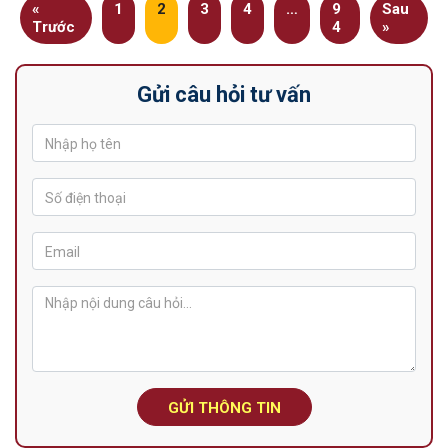
«
1
2
3
4
…
9
Sau
Trước
4
»
Gửi câu hỏi tư vấn
GỬI THÔNG TIN