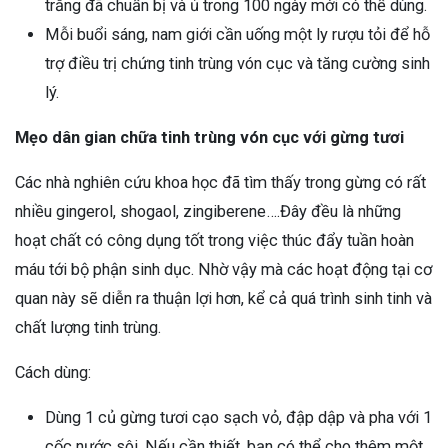
trắng đã chuẩn bị và ủ trong 100 ngày mới có thể dùng.
Mỗi buổi sáng, nam giới cần uống một ly rượu tỏi để hỗ
trợ điều trị chứng tinh trùng vón cục và tăng cường sinh
lý.
Mẹo dân gian chữa tinh trùng vón cục với gừng tươi
Các nhà nghiên cứu khoa học đã tìm thấy trong gừng có rất
nhiều gingerol, shogaol, zingiberene….Đây đều là những
hoạt chất có công dụng tốt trong việc thúc đẩy tuần hoàn
máu tới bộ phận sinh dục. Nhờ vậy mà các hoạt động tại cơ
quan này sẽ diễn ra thuận lợi hơn, kể cả quá trình sinh tinh và
chất lượng tinh trùng.
Cách dùng:
Dùng 1 củ gừng tươi cạo sạch vỏ, đập dập và pha với 1
cốc nước sôi. Nếu cần thiết, bạn có thể cho thêm một