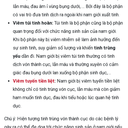
lẫn máu, đau âm ỉ vùng bụng dưới,…. Bởi đây là bộ phận
có vai trò đưa tinh dịch ra ngoài khi nam giới xuất tinh.
Viêm túi tinh hoàn:
Túi tinh là bộ phận cũng là bộ phận
quan trọng đối với chức năng sinh sản của nam giới.
Khi bộ phận này bị viêm nhiễm sẽ làm ảnh hưởng đến
sự sinh tinh, suy giảm số lượng và khiến
tinh trùng
yếu
dần đi. Nam giới bị viêm túi tinh thường có tinh
dịch vón thành cục, lẫn máu và thường xuyên có cảm
giác đau bụng dưới lan xuống bộ phận sinh dục,…
Viêm tuyến tiền liệt
:
Nam giới bị viêm tuyến tiền liệt
không chỉ có tinh trùng vón cục, lẫn máu mà còn giảm
ham muốn tình dục, đau khi tiểu hoặc lúc quan hệ tình
dục.
Chú ý: Hiện tượng tinh trùng vón thành cục do các bệnh lý
gây ra có thể đe dọa tới chức năng sinh sản ở nam giới nếu