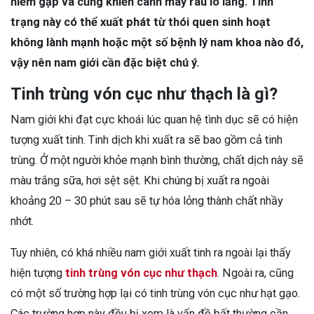
hiếm gặp và cũng khiến cánh mày râu lo lắng. Tình
trạng này có thể xuất phát từ thói quen sinh hoạt
không lành mạnh hoặc một số bệnh lý nam khoa nào đó,
vậy nên nam giới cần đặc biệt chú ý.
Tinh trùng vón cục như thạch là gì?
Nam giới khi đạt cực khoái lúc quan hệ tình dục sẽ có hiện
tượng xuất tinh. Tinh dịch khi xuất ra sẽ bao gồm cả tinh
trùng. Ở một người khỏe mạnh bình thường, chất dịch này sẽ
màu trắng sữa, hơi sệt sệt. Khi chúng bị xuất ra ngoài
khoảng 20 – 30 phút sau sẽ tự hóa lỏng thành chất nhầy
nhớt.
Tuy nhiên, có khá nhiều nam giới xuất tinh ra ngoài lại thấy
hiện tượng
tinh trùng vón cục như thạch
. Ngoài ra, cũng
có một số trường hợp lại có tinh trùng vón cục như hạt gạo.
Các trường hợp này đều bị xem là vấn đề bất thường cần