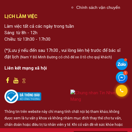
Chính sách vận chuyển
LỊCH LÀM VIỆC
Làm việc tất cả các ngày trong tuần
Sáng: từ 8h - 12h
Chiều: từ 13h30 - 17h30
(*)Lưu ý nếu đến sau 17h30 , vui lòng liên hệ trước để bác sĩ
đặt lịch
(Nam Y Đỗ Minh Đường có chỗ để xe ô tô cho quý khách)
Liên kết mạng xã hội
Thông tin trên website này chỉ mang tính chất nội bộ tham khảo; không
được xem là tư vấn y khoa và không nhằm mục đích thay thế cho tư vấn,
chẩn đoán hoặc điều trị từ nhân viên y tế. Khi có vấn đề về sức khỏe hoặc
cần hỗ trợ cấp cứu người đọc cần liên hệ bác sĩ và cơ sở y tế gần nhất