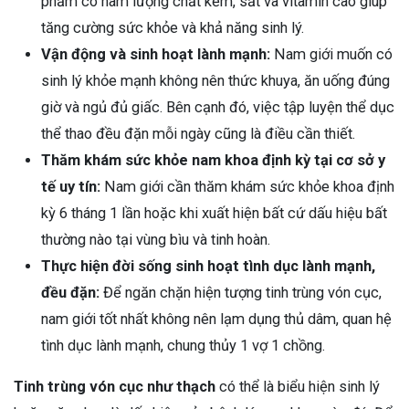
phẩm có hàm lượng chất kẽm, sắt và vitamin cao giúp
tăng cường sức khỏe và khả năng sinh lý.
Vận động và sinh hoạt lành mạnh:
Nam giới muốn có
sinh lý khỏe mạnh không nên thức khuya, ăn uống đúng
giờ và ngủ đủ giấc. Bên cạnh đó, việc tập luyện thể dục
thể thao đều đặn mỗi ngày cũng là điều cần thiết.
Thăm khám sức khỏe nam khoa định kỳ tại cơ sở y
tế uy tín:
Nam giới cần thăm khám sức khỏe khoa định
kỳ 6 tháng 1 lần hoặc khi xuất hiện bất cứ dấu hiệu bất
thường nào tại vùng bìu và tinh hoàn.
Thực hiện đời sống sinh hoạt tình dục lành mạnh,
đều đặn:
Để ngăn chặn hiện tượng tinh trùng vón cục,
nam giới tốt nhất không nên lạm dụng thủ dâm, quan hệ
tình dục lành mạnh, chung thủy 1 vợ 1 chồng.
Tinh trùng vón cục như thạch
có thể là biểu hiện sinh lý