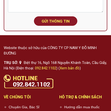
GỬI THÔNG TIN
Website thuộc sở hữu của CÔNG TY CP NAM Y ĐỖ MINH
ĐƯỜNG
TRỤ SỞ:
Biệt thự 16, Ngõ 168 Nguyễn Khánh Toàn, Cầu Giấy,
Hà Nội (Điện thoại:
092.842.1102
) (
Xem bản đồ
)
VỀ CHÚNG TÔI
HỖ TRỢ & CHÍNH SÁCH
Chuyên Gia, Bác Sĩ
Hướng dẫn mua thuốc