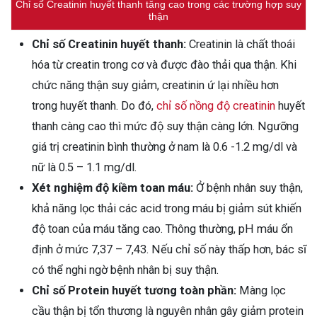
Chỉ số Creatinin huyết thanh tăng cao trong các trường hợp suy
thận
Chỉ số Creatinin huyết thanh:
Creatinin là chất thoái
hóa từ creatin trong cơ và được đào thải qua thận. Khi
chức năng thận suy giảm, creatinin ứ lại nhiều hơn
trong huyết thanh. Do đó,
chỉ số nồng độ creatinin
huyết
thanh càng cao thì mức độ suy thận càng lớn. Ngưỡng
giá trị creatinin bình thường ở nam là 0.6 -1.2 mg/dl và
nữ là 0.5 – 1.1 mg/dl.
Xét nghiệm độ kiềm toan máu:
Ở bệnh nhân suy thận,
khả năng lọc thải các acid trong máu bị giảm sút khiến
độ toan của máu tăng cao. Thông thường, pH máu ổn
định ở mức 7,37 – 7,43. Nếu chỉ số này thấp hơn, bác sĩ
có thể nghi ngờ bệnh nhân bị suy thận.
Chỉ số Protein huyết tương toàn phần:
Màng lọc
cầu thận bị tổn thương là nguyên nhân gây giảm protein