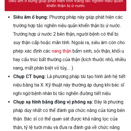
Siêu âm ổ bụng giúp phát hiện tình trạng tắc nghẽn niệu quản
khiến thận bị ứ nước
Siêu âm ổ bụng:
Phương pháp này giúp phát hiện các
trường hợp tắc nghẽn niệu quản khiến thận bị ứ nước.
Trường hợp ứ nước 2 bên thận, người bệnh có thể bị
suy thận cấp hoặc mãn tính. Ngoài ra, siêu âm còn cho
phép xác định các
nang thận
bẩm sinh, sỏi thận, khối u
hay cấu trúc bất thường của thận (kích thước nhỏ, nhiều
nang, mất phân biệt vỏ tủy,… ).
Chụp CT bụng:
Là phương pháp tái tạo hình ảnh hệ tiết
niệu bằng tia X. Kỹ thuật này thường áp dụng khi bác sĩ
nghi ngờ bệnh nhân bị tắc nghẽn đường tiết niệu.
Chụp xạ hình bằng đồng vị phóng xạ:
Đây là phương
pháp duy nhất có thể đánh giá chức năng của từng bên
thận. Bác sĩ có thể quan sát được khả năng lọc của
thận, tỷ lệ tưới máu và đưa ra đánh giá về chức năng