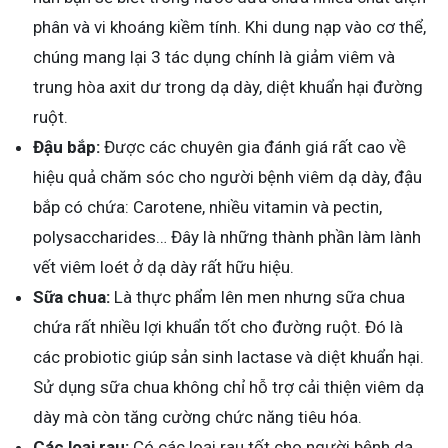
phân và vi khoáng kiềm tính. Khi dung nạp vào cơ thể,
chúng mang lại 3 tác dụng chính là giảm viêm và
trung hòa axit dư trong dạ dày, diệt khuẩn hại đường
ruột.
Đậu bắp:
Được các chuyên gia đánh giá rất cao về
hiệu quả chăm sóc cho người bệnh viêm dạ dày, đậu
bắp có chứa: Carotene, nhiều vitamin và pectin,
polysaccharides… Đây là những thành phần làm lành
vết viêm loét ở dạ dày rất hữu hiệu.
Sữa chua:
Là thực phẩm lên men nhưng sữa chua
chứa rất nhiều lợi khuẩn tốt cho đường ruột. Đó là
các probiotic giúp sản sinh lactase và diệt khuẩn hại.
Sử dụng sữa chua không chỉ hỗ trợ cải thiện viêm dạ
dày mà còn tăng cường chức năng tiêu hóa.
Các loại rau:
Có các loại rau tốt cho người bệnh dạ