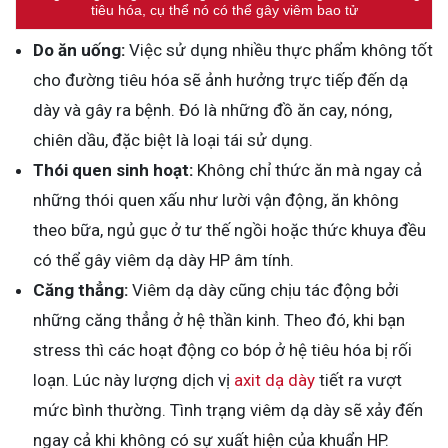
tiêu hóa, cụ thể nó có thể gây viêm bao tử
Do ăn uống:
Việc sử dụng nhiều thực phẩm không tốt
cho đường tiêu hóa sẽ ảnh hưởng trực tiếp đến dạ
dày và gây ra bệnh. Đó là những đồ ăn cay, nóng,
chiên dầu, đặc biệt là loại tái sử dụng.
Thói quen sinh hoạt:
Không chỉ thức ăn mà ngay cả
những thói quen xấu như lười vận động, ăn không
theo bữa, ngủ gục ở tư thế ngồi hoặc thức khuya đều
có thể gây viêm dạ dày HP âm tính.
Căng thẳng:
Viêm dạ dày cũng chịu tác động bởi
những căng thẳng ở hệ thần kinh. Theo đó, khi bạn
stress thì các hoạt động co bóp ở hệ tiêu hóa bị rối
loạn. Lúc này lượng dịch vị
axit dạ dày
tiết ra vượt
mức bình thường. Tình trạng viêm dạ dày sẽ xảy đến
ngay cả khi không có sự xuất hiện của khuẩn HP.