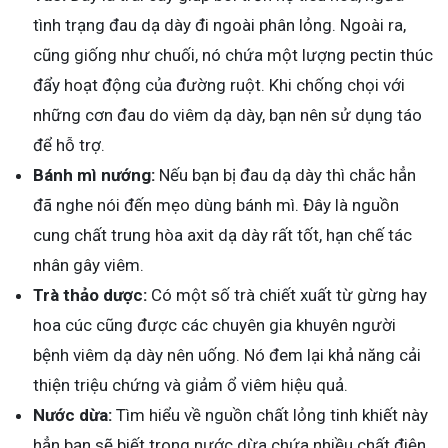
tình trạng đau dạ dày đi ngoài phân lỏng. Ngoài ra,
cũng giống như chuối, nó chứa một lượng pectin thúc
đẩy hoạt động của đường ruột. Khi chống chọi với
những cơn đau do viêm dạ dày, bạn nên sử dụng táo
để hỗ trợ.
Bánh mì nướng:
Nếu bạn bị đau dạ dày thì chắc hẳn
đã nghe nói đến mẹo dùng bánh mì. Đây là nguồn
cung chất trung hòa axit dạ dày rất tốt, hạn chế tác
nhân gây viêm.
Trà thảo dược:
Có một số trà chiết xuất từ gừng hay
hoa cúc cũng được các chuyên gia khuyên người
bệnh viêm dạ dày nên uống. Nó đem lại khả năng cải
thiện triệu chứng và giảm ổ viêm hiệu quả.
Nước dừa:
Tìm hiểu về nguồn chất lỏng tinh khiết này
hẳn bạn sẽ biết trong nước dừa chứa nhiều chất điện