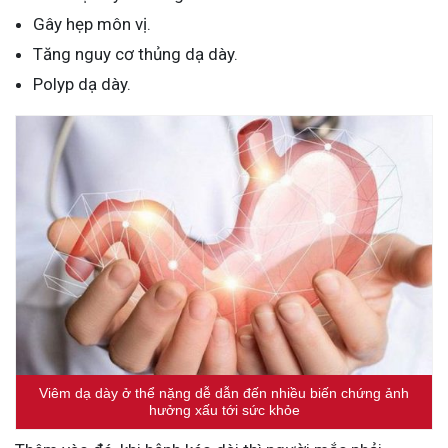
Gây hẹp môn vị.
Tăng nguy cơ thủng dạ dày.
Polyp dạ dày.
Viêm dạ dày ở thể nặng dễ dẫn đến nhiều biến chứng ảnh
hưởng xấu tới sức khỏe