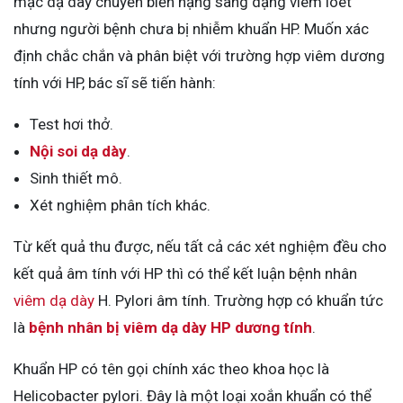
mạc dạ dày chuyển biến nặng sang dạng viêm loét
nhưng người bệnh chưa bị nhiễm khuẩn HP. Muốn xác
định chắc chắn và phân biệt với trường hợp viêm dương
tính với HP, bác sĩ sẽ tiến hành:
Test hơi thở.
Nội soi dạ dày
.
Sinh thiết mô.
Xét nghiệm phân tích khác.
Từ kết quả thu được, nếu tất cả các xét nghiệm đều cho
kết quả âm tính với HP thì có thể kết luận bệnh nhân
viêm dạ dày
H. Pylori âm tính. Trường hợp có khuẩn tức
là
bệnh nhân bị viêm dạ dày HP dương tính
.
Khuẩn HP có tên gọi chính xác theo khoa học là
Helicobacter pylori. Đây là một loại xoắn khuẩn có thể