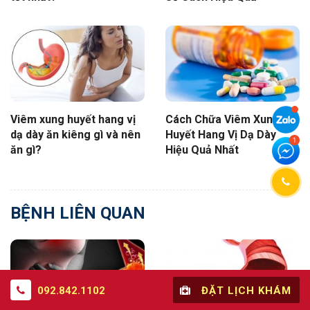
Viêm xung huyết hang vị
Cách Chữa Viêm Xung
dạ dày ăn kiêng gì và nên
Huyết Hang Vị Dạ Dày
ăn gì?
Hiệu Quả Nhất
BỆNH LIÊN QUAN
092.842.1102
ĐẶT LỊCH KHÁM