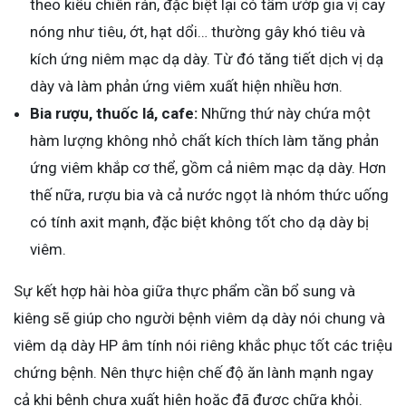
theo kiểu chiên rán, đặc biệt lại có tẩm ướp gia vị cay
nóng như tiêu, ớt, hạt dổi… thường gây khó tiêu và
kích ứng niêm mạc dạ dày. Từ đó tăng tiết dịch vị dạ
dày và làm phản ứng viêm xuất hiện nhiều hơn.
Bia rượu, thuốc lá, cafe:
Những thứ này chứa một
hàm lượng không nhỏ chất kích thích làm tăng phản
ứng viêm khắp cơ thể, gồm cả niêm mạc dạ dày. Hơn
thế nữa, rượu bia và cả nước ngọt là nhóm thức uống
có tính axit mạnh, đặc biệt không tốt cho dạ dày bị
viêm.
Sự kết hợp hài hòa giữa thực phẩm cần bổ sung và
kiêng sẽ giúp cho người bệnh viêm dạ dày nói chung và
viêm dạ dày HP âm tính nói riêng khắc phục tốt các triệu
chứng bệnh. Nên thực hiện chế độ ăn lành mạnh ngay
cả khi bệnh chưa xuất hiện hoặc đã được chữa khỏi.