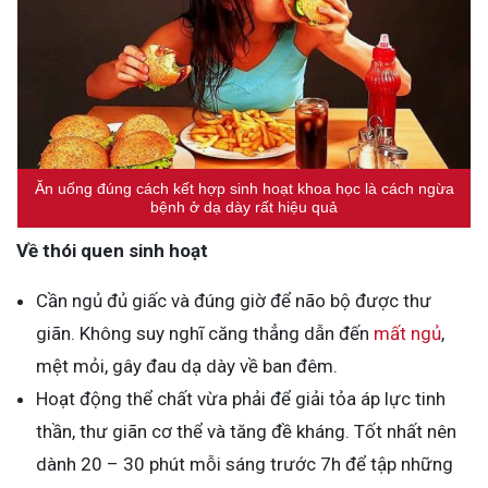
Ăn uống đúng cách kết hợp sinh hoạt khoa học là cách ngừa
bệnh ở dạ dày rất hiệu quả
Về thói quen sinh hoạt
Cần ngủ đủ giấc và đúng giờ để não bộ được thư
giãn. Không suy nghĩ căng thẳng dẫn đến
mất ngủ
,
mệt mỏi, gây đau dạ dày về ban đêm.
Hoạt động thể chất vừa phải để giải tỏa áp lực tinh
thần, thư giãn cơ thể và tăng đề kháng. Tốt nhất nên
dành 20 – 30 phút mỗi sáng trước 7h để tập những