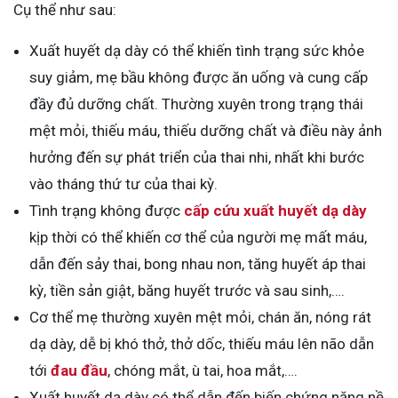
Cụ thể như sau:
Xuất huyết dạ dày có thể khiến tình trạng sức khỏe
suy giảm, mẹ bầu không được ăn uống và cung cấp
đầy đủ dưỡng chất. Thường xuyên trong trạng thái
mệt mỏi, thiếu máu, thiếu dưỡng chất và điều này ảnh
hưởng đến sự phát triển của thai nhi, nhất khi bước
vào tháng thứ tư của thai kỳ.
Tình trạng không được
cấp cứu xuất huyết dạ dày
kịp thời có thể khiến cơ thể của người mẹ mất máu,
dẫn đến sảy thai, bong nhau non, tăng huyết áp thai
kỳ, tiền sản giật, băng huyết trước và sau sinh,….
Cơ thể mẹ thường xuyên mệt mỏi, chán ăn, nóng rát
dạ dày, dễ bị khó thở, thở dốc, thiếu máu lên não dẫn
tới
đau đầu
, chóng mắt, ù tai, hoa mắt,….
Xuất huyết dạ dày có thể dẫn đến biến chứng nặng nề