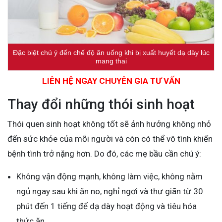
Đặc biệt chú ý đến chế độ ăn uống khi bị xuất huyết dạ dày lúc
mang thai
LIÊN HỆ NGAY CHUYÊN GIA TƯ VẤN
Thay đổi những thói sinh hoạt
Thói quen sinh hoạt không tốt sẽ ảnh hưởng không nhỏ
đến sức khỏe của mỗi người và còn có thể vô tình khiến
bệnh tình trở nặng hơn. Do đó, các mẹ bầu cần chú ý:
Không vận động mạnh, không làm việc, không nằm
ngủ ngay sau khi ăn no, nghỉ ngơi và thư giãn từ 30
phút đến 1 tiếng để dạ dày hoạt động và tiêu hóa
thức ăn.