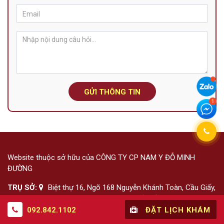
GỬI THÔNG TIN
Website thuộc sở hữu của CÔNG TY CP NAM Y ĐỖ MINH
ĐƯỜNG
TRỤ SỞ:
Biệt thự 16, Ngõ 168 Nguyễn Khánh Toàn, Cầu Giấy,
Hà Nội (Điện thoại:
092.842.1102
) (
Xem bản đồ
)
092.842.1102
ĐẶT LỊCH KHÁM