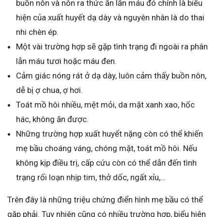
buồn nôn và nôn ra thức ăn lẫn máu đó chính là biểu
hiện của xuất huyết dạ dày và nguyên nhân là do thai
nhi chèn ép.
Một vài trường hợp sẽ gặp tình trạng đi ngoài ra phân
lẫn máu tươi hoặc máu đen.
Cảm giác nóng rát ở dạ dày, luôn cảm thấy buồn nôn,
dễ bị ợ chua, ợ hơi.
Toát mồ hôi nhiều, mệt mỏi, da mặt xanh xao, hốc
hác, không ăn được.
Những trường hợp xuất huyết nặng còn có thể khiến
mẹ bầu choáng váng, chóng mặt, toát mồ hôi. Nếu
không kịp điều trị, cấp cứu còn có thể dẫn đến tình
trạng rối loạn nhịp tim, thở dốc, ngất xỉu,…
Trên đây là những triệu chứng điển hình mẹ bầu có thể
gặp phải. Tuy nhiên cũng có nhiều trường hợp, biểu hiện