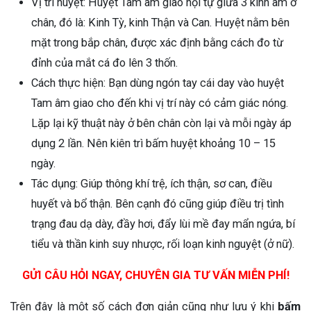
Vị trí huyệt: Huyệt Tam âm giao hội tự giữa 3 kinh âm ở
chân, đó là: Kinh Tỳ, kinh Thận và Can. Huyệt nằm bên
mặt trong bắp chân, được xác định bằng cách đo từ
đỉnh của mắt cá đo lên 3 thốn.
Cách thực hiện: Bạn dùng ngón tay cái day vào huyệt
Tam âm giao cho đến khi vị trí này có cảm giác nóng.
Lặp lại kỹ thuật này ở bên chân còn lại và mỗi ngày áp
dụng 2 lần. Nên kiên trì bấm huyệt khoảng 10 – 15
ngày.
Tác dụng: Giúp thông khí trệ, ích thận, sơ can, điều
huyết và bổ thận. Bên cạnh đó cũng giúp điều trị tình
trạng đau dạ dày, đầy hơi, đẩy lùi mề đay mẩn ngứa, bí
tiểu và thần kinh suy nhược, rối loạn kinh nguyệt (ở nữ).
GỬI CÂU HỎI NGAY, CHUYÊN GIA TƯ VẤN MIỄN PHÍ!
Trên đây là một số cách đơn giản cũng như lưu ý khi
bấm