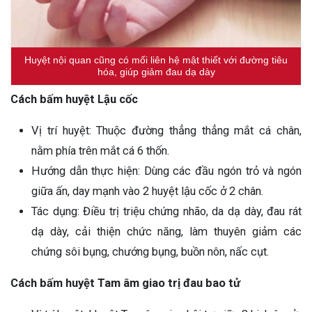
Huyệt nội quan cũng có mối liên hệ mật thiết với đường tiêu
hóa, giúp giảm đau dạ dày
Cách bấm huyệt Lậu cốc
Vị trí huyệt: Thuộc đường thẳng thẳng mắt cá chân,
nằm phía trên mắt cá 6 thốn.
Hướng dẫn thực hiện: Dùng các đầu ngón trỏ và ngón
giữa ấn, day mạnh vào 2 huyệt lậu cốc ở 2 chân.
Tác dụng: Điều trị triệu chứng nhão, da dạ dày, đau rát
dạ dày, cải thiện chức năng, làm thuyên giảm các
chứng sôi bụng, chướng bụng, buồn nôn, nấc cụt.
Cách bấm huyệt Tam âm giao trị đau bao tử