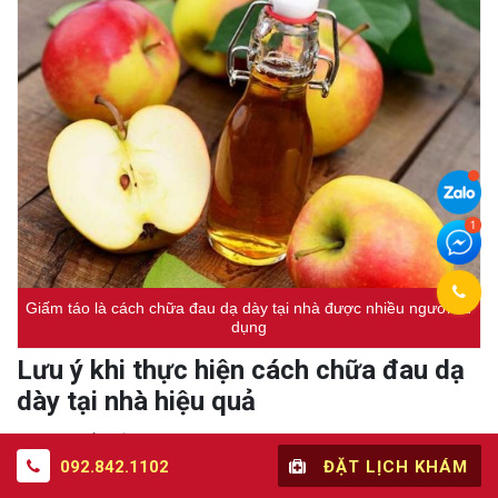
Giấm táo là cách chữa đau dạ dày tại nhà được nhiều người sử
dụng
Lưu ý khi thực hiện cách chữa đau dạ
dày tại nhà hiệu quả
Không thể phủ nhận những tác dụng và cách chữa đau dạ
092.842.1102
ĐẶT LỊCH KHÁM
dày tại nhà bằng những mẹo dân gian mang lại. Tuy nhiên