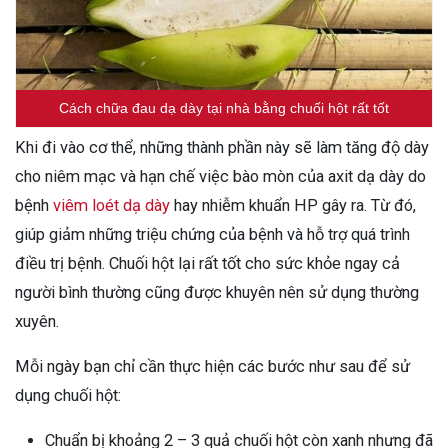
Cách chữa đau dạ dày tại nhà bằng chuối hột rất tốt
Khi đi vào cơ thể, những thành phần này sẽ làm tăng độ dày
cho niêm mạc và hạn chế việc bào mòn của axit dạ dày do
bệnh
viêm loét dạ dày
hay nhiễm khuẩn HP gây ra. Từ đó,
giúp giảm những triệu chứng của bệnh và hỗ trợ quá trình
điều trị bệnh. Chuối hột lại rất tốt cho sức khỏe ngay cả
người bình thường cũng được khuyên nên sử dụng thường
xuyên.
Mỗi ngày bạn chỉ cần thực hiện các bước như sau để sử
dụng chuối hột:
Chuẩn bị khoảng 2 – 3 quả chuối hột còn xanh nhưng đã