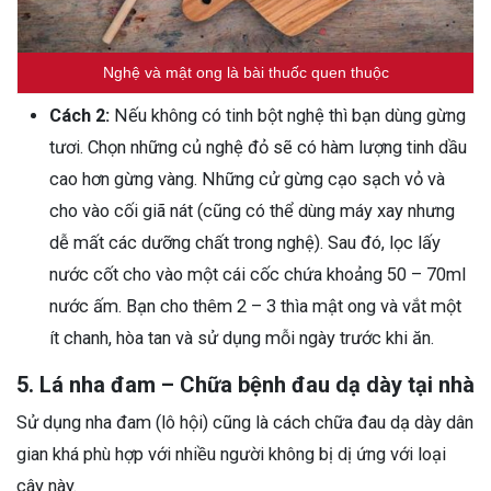
Nghệ và mật ong là bài thuốc quen thuộc
Cách 2:
Nếu không có tinh bột nghệ thì bạn dùng gừng
tươi. Chọn những củ nghệ đỏ sẽ có hàm lượng tinh dầu
cao hơn gừng vàng. Những cử gừng cạo sạch vỏ và
cho vào cối giã nát (cũng có thể dùng máy xay nhưng
dễ mất các dưỡng chất trong nghệ). Sau đó, lọc lấy
nước cốt cho vào một cái cốc chứa khoảng 50 – 70ml
nước ấm. Bạn cho thêm 2 – 3 thìa mật ong và vắt một
ít chanh, hòa tan và sử dụng mỗi ngày trước khi ăn.
5. Lá nha đam – Chữa bệnh đau dạ dày tại nhà
Sử dụng nha đam (lô hội) cũng là cách chữa đau dạ dày dân
gian khá phù hợp với nhiều người không bị dị ứng với loại
cây này.