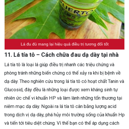
Lá đu đủ mang lại hiệu quả điều trị tương đối tốt
11. Lá tía tô – Cách chữa đau dạ dày tại nhà
Lá tía tô là loại lá giúp điều trị nhanh các triệu chứng và
phòng tránh những biến chứng có thể xảy ra khi bị bệnh về
dạ dày. Theo nghiên cứu trong lá tía tô có hoạt chất Tanin và
Glucosid, đây đều là những loại được xem kháng sinh tự
nhiên ức chế vi khuẩn HP và làm lành những tổn thương tại
niêm mạc dạ dày. Ngoài ra lá tía tô cân bằng lượng acid
trong dịch vị dạ dày, phá hủy môi trường sống của khuẩn Hp
và tiến tới tiêu diệt chúng. Vì thế bạn có thể áp dụng cách