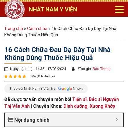
NHẤT NAM Y VIỆN
Trang chủ
»
Cách chữa
»
16 Cách Chữa Đau Dạ Dày Tại Nhà
Không Dùng Thuốc Hiệu Quả
16 Cách Chữa Đau Dạ Dày Tại Nhà
Không Dùng Thuốc Hiệu Quả
Ngày cập nhật: 14:35 - 17/03/2024
*
Tác giả:
Đào Thoan
5/5 - (10 bình chọn)
Theo dõi Nhất Nam Y Viện trên
Đã được tư vấn chuyên môn bởi
Tiến sĩ. Bác sĩ Nguyễn
Thị Vân Anh
| Chuyên Khoa:
Dinh dưỡng
,
Xương Khớp
Nội dung chính