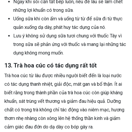
Ngay khi sôi cần tắt bếp luôn, nếu để lâu sẽ làm chết
những lợi khuẩn có trong sữa.
Uống sữa khi còn ấm và uống từ từ để sữa đi từ thực
quản xuống dạ dày, phát huy tác dụng của nó.
Lưu ý không sử dụng sữa tươi chung với thuốc Tây vì
trong sữa sẽ phản ứng với thuốc và mang lại những tác
dụng không mong muốn.
13. Trà hoa cúc có tác dụng rất tốt
Trà hoa cúc từ lâu được nhiều người biết đến là loại nước
có tác dụng thanh nhiệt, giải độc, mát gan và bổ thận. Ít ai
biết rằng trong thành phần của trà hoa cúc còn giúp kháng
khuẩn, sát trùng vết thương và giảm đau hiệu quả. Dưỡng
chất có trong trà không chỉ tác động vào niêm mạc, hương
thơm nhẹ nhàng còn xông lên hệ thống thần kinh và giảm
cảm giác đau đớn do dạ dày co bóp gây ra.