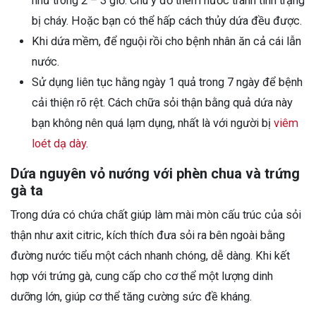
nhừ trong 2 – 3 giờ. Chú ý đổ thêm nước tránh tình trạng
bị cháy. Hoặc bạn có thể hấp cách thủy dứa đều được.
Khi dứa mềm, để nguội rồi cho bệnh nhân ăn cả cái lẫn
nước.
Sử dụng liên tục hằng ngày 1 quả trong 7 ngày để bệnh
cải thiện rõ rệt. Cách chữa sỏi thận bằng quả dứa này
bạn không nên quá lạm dụng, nhất là với người bị
viêm
loét dạ dày
.
Dứa nguyên vỏ nướng với phèn chua và trứng
gà ta
Trong dứa có chứa chất giúp làm mài mòn cấu trúc của sỏi
thận như axit citric, kích thích đưa sỏi ra bên ngoài bằng
đường nước tiểu một cách nhanh chóng, dễ dàng. Khi kết
hợp với trứng gà, cung cấp cho cơ thể một lượng dinh
dưỡng lớn, giúp cơ thể tăng cường sức đề kháng.