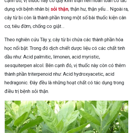
cạnh đó, vị thuốc này có quy kinh thận nên hoàn toàn có tác
dụng với bệnh nhân bị
sỏi thận
, thận hư, thận yếu… Ngoài ra,
cây từ bi còn là thành phần trong một số bài thuốc kiện cân
cơ, tiêu đờm, chống co giật…
Theo nghiên cứu Tây y, cây từ bi chứa các thành phần hóa
học nổi bật. Trong đó dịch chiết dược liệu có các chất tinh
dầu như: Acid palmitic, limonen, acid myristic,
sesquiterpen alcol. Bên cạnh đó, vị thuốc này còn có thêm
thành phần triterpenoid như: Acid hydroxyacetic, acid
hedragonic. Đây đều là những hoạt chất có tác dụng trong
điều trị bệnh sỏi thận.