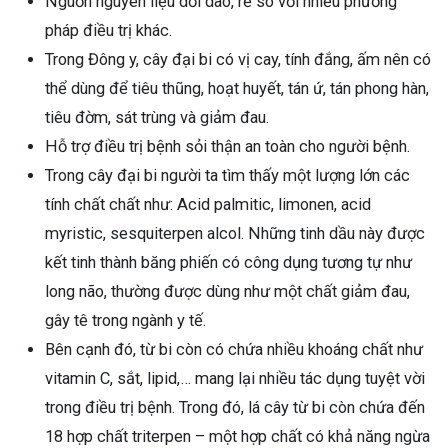
Nguồn nguyên liệu dồi dào, rẻ so với nhiều phương
pháp điều trị khác.
Trong Đông y, cây đại bi có vị cay, tính đắng, ấm nên có
thể dùng để tiêu thũng, hoạt huyết, tán ứ, tán phong hàn,
tiêu đờm, sát trùng và giảm đau.
Hỗ trợ điều trị bệnh sỏi thận an toàn cho người bệnh.
Trong cây đại bi người ta tìm thấy một lượng lớn các
tính chất chất như: Acid palmitic, limonen, acid
myristic, sesquiterpen alcol. Những tinh dầu này được
kết tinh thành băng phiến có công dụng tương tự như
long não, thường được dùng như một chất giảm đau,
gây tê trong ngành y tế.
Bên cạnh đó, từ bi còn có chứa nhiều khoáng chất như
vitamin C, sắt, lipid,… mang lại nhiều tác dụng tuyệt vời
trong điều trị bệnh. Trong đó, lá cây từ bi còn chứa đến
18 hợp chất triterpen – một hợp chất có khả năng ngừa