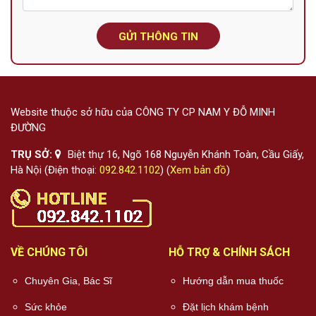
GỬI THÔNG TIN
Website thuộc sở hữu của CÔNG TY CP NAM Y ĐỖ MINH
ĐƯỜNG
TRỤ SỞ:
Biệt thự 16, Ngõ 168 Nguyễn Khánh Toàn, Cầu Giấy,
Hà Nội (Điện thoại:
092.842.1102
) (
Xem bản đồ
)
VỀ CHÚNG TÔI
HỖ TRỢ & CHÍNH SÁCH
Chuyên Gia, Bác Sĩ
Hướng dẫn mua thuốc
Sức khỏe
Đặt lịch khám bệnh