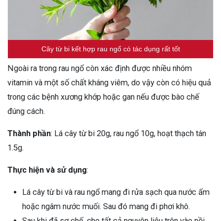
Cây từ bi kết hợp rau ngổ có tác dụng rất tốt
Ngoài ra trong rau ngổ còn xác định được nhiều nhóm
vitamin và một số chất kháng viêm, do vậy còn có hiệu quả
trong các bệnh xương khớp hoặc gan nếu được bào chế
đúng cách.
Thành phần
: Lá cây từ bi 20g, rau ngổ 10g, hoạt thạch tán
1.5g.
Thực hiện và sử dụng
:
Lá cây từ bi và rau ngổ mang đi rửa sạch qua nước ấm
hoặc ngâm nước muối. Sau đó mang đi phơi khô.
Sau khi đã sơ chế, cho tất cả nguyên liệu trên vào nồi.