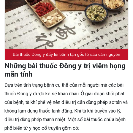
Bài thuốc Đông y đẩy lùi bệnh tận gốc từ sâu căn nguyên
Những bài thuốc Đông y trị viêm họng
mãn tính
Dựa trên tình trạng bệnh cụ thể của mỗi người mà các bài
thuốc Đông y được kê sẽ khác nhau. Ở giai đoạn khởi phát
của bệnh, tà khí phế vệ nên điều trị cần dùng phép sơ tán và
không lạm dụng thuốc lạnh đắng. Khi tà khí truyền vào lý,
điều trị dùng phép thanh nhiệt. Một số bài thuốc chữa bệnh
phổ biến từ y học cổ truyền gồm có: