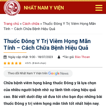
NHẤT NAM Y VIỆN
Trang chủ
»
Cách chữa
»
Thuốc Đông Y Trị Viêm Họng Mãn
Tính – Cách Chữa Bệnh Hiệu Quả
Thuốc Đông Y Trị Viêm Họng Mãn
Tính – Cách Chữa Bệnh Hiệu Quả
Ngày cập nhật: 9:00 - 18/07/2023
*
Tác giả:
Đào Thoan
4.9/5 - (8 bình chọn)
Theo dõi Nhất Nam Y Viện trên
Chữa bệnh viêm họng bằng thuốc Đông y là lựa chọn
của nhiều người bệnh nhờ sự lành tính cùng hiệu quả
cao. Bài viết dưới đây sẽ đưa tới cho bạn đọc những bài
thuốc Đông y trị viêm họng mãn tính tốt nhất hiện nay.