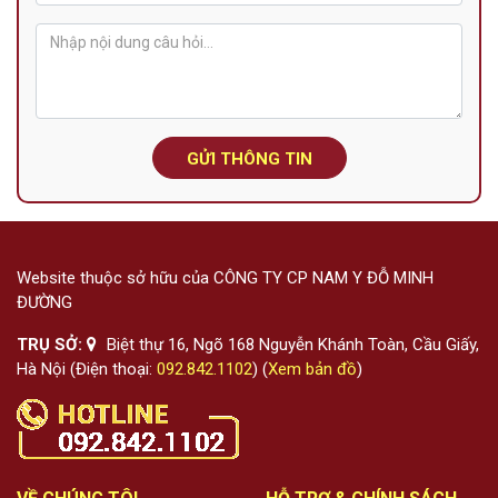
GỬI THÔNG TIN
Website thuộc sở hữu của CÔNG TY CP NAM Y ĐỖ MINH
ĐƯỜNG
TRỤ SỞ:
Biệt thự 16, Ngõ 168 Nguyễn Khánh Toàn, Cầu Giấy,
Hà Nội (Điện thoại:
092.842.1102
) (
Xem bản đồ
)