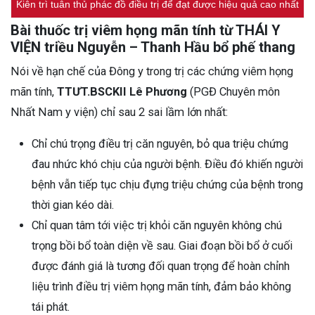
Kiên trì tuân thủ phác đồ điều trị để đạt được hiệu quả cao nhất
Bài thuốc trị viêm họng mãn tính từ THÁI Y
VIỆN triều Nguyễn – Thanh Hầu bổ phế thang
Nói về hạn chế của Đông y trong trị các chứng viêm họng
mãn tính,
TTƯT.BSCKII Lê Phương
(PGĐ Chuyên môn
Nhất Nam y viện) chỉ sau 2 sai lầm lớn nhất:
Chỉ chú trọng điều trị căn nguyên, bỏ qua triệu chứng
đau nhức khó chịu của người bệnh. Điều đó khiến người
bệnh vẫn tiếp tục chịu đựng triệu chứng của bệnh trong
thời gian kéo dài.
Chỉ quan tâm tới việc trị khỏi căn nguyên không chú
trọng bồi bổ toàn diện về sau. Giai đoạn bồi bổ ở cuối
được đánh giá là tương đối quan trọng để hoàn chỉnh
liệu trình điều trị viêm họng mãn tính, đảm bảo không
tái phát.