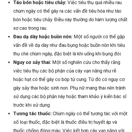
Táo bón hoặc tiêu chảy:
Việc tiêu thụ quá nhiều rau
chùm ngây có thể gây ra các vấn đề tiêu hóa như táo
bón hoặc tiêu chảy. Điều này thường do hàm lượng chất
xơ cao trong rau.
Đau dạ dày hoặc buồn nôn:
Một số người có thể gặp
vấn đề về dạ dày như đau bụng hoặc buồn nôn khi tiêu
thụ chè chùm ngây, đặc biệt là khi uống khi bụng đói.
Nguy cơ sảy thai:
Một số nghiên cứu cho thấy rằng
việc tiêu thụ các bộ phận của cây vạn năng như rễ
hoặc hạt có thể gây co bóp tử cung. Từ đó có nguy cơ
gây sảy thai hoặc sinh non. Phụ nữ mang thai nên tránh
sử dụng các bộ phận này hoặc tham khảo ý kiến bác sĩ
trước khi sử dụng.
Tương tác thuốc:
Chùm ngây có thể tương tác với một
số loại thuốc, đặc biệt là thuốc điều trị huyết áp và
thuốc chống đông máu. Việc kết hợp cây vạn năng với