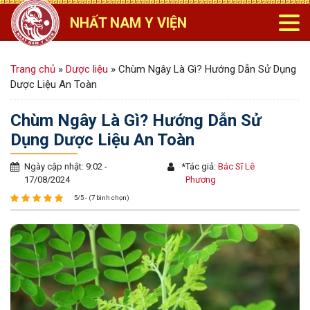
NHẤT NAM Y VIỆN
Trang chủ
»
Dược liệu
»
Chùm Ngây Là Gì? Hướng Dẫn Sử Dụng
Dược Liệu An Toàn
Chùm Ngây Là Gì? Hướng Dẫn Sử
Dụng Dược Liệu An Toàn
Ngày cập nhật: 9:02 -
*
Tác giả:
Bác Sĩ Lê
17/08/2024
Phương
5/5 - (7 bình chọn)