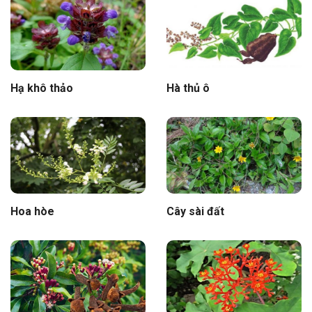
Hạ khô thảo
Hà thủ ô
Hoa hòe
Cây sài đất