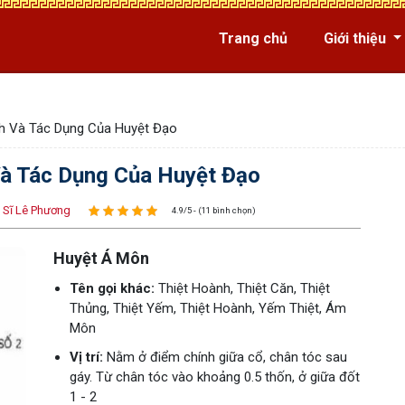
Trang chủ
Giới thiệu
h Và Tác Dụng Của Huyệt Đạo
Và Tác Dụng Của Huyệt Đạo
 Sĩ Lê Phương
4.9/5 - (11 bình chọn)
Huyệt Á Môn
Tên gọi khác:
Thiệt Hoành, Thiệt Căn, Thiệt
Thủng, Thiệt Yếm, Thiệt Hoành, Yếm Thiệt, Ám
Môn
Vị trí:
Nằm ở điểm chính giữa cổ, chân tóc sau
gáy. Từ chân tóc vào khoảng 0.5 thốn, ở giữa đốt
1 - 2