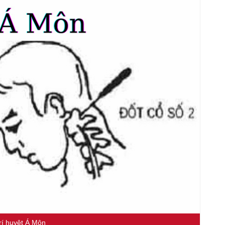
trí huyệt Á Môn