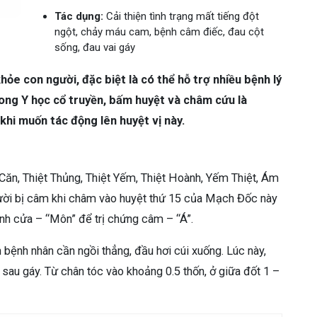
Tác dụng:
Cải thiện tình trạng mất tiếng đột
ngột, chảy máu cam, bệnh câm điếc, đau cột
sống, đau vai gáy
ỏe con người, đặc biệt là có thể hỗ trợ nhiều bệnh lý
ong Y học cổ truyền, bấm huyệt và châm cứu là
hi muốn tác động lên huyệt vị này.
Căn, Thiệt Thủng, Thiệt Yếm, Thiệt Hoành, Yếm Thiệt, Ám
gười bị câm khi châm vào huyệt thứ 15 của Mạch Đốc này
nh cửa – “Môn” để trị chứng câm – “Á”.
 bệnh nhân cần ngồi thẳng, đầu hơi cúi xuống. Lúc này,
 sau gáy. Từ chân tóc vào khoảng 0.5 thốn, ở giữa đốt 1 –